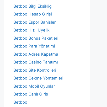
Betboo Bilgi Eksikliği
Betboo Hesap Girişi
Betboo Espor Bahisleri
Betboo Hızlı Üyelik
Betboo Bonus Paketleri
Betboo Para Yönetimi
Betboo Adres Kapatma
Betboo Casino Tanıtımı
Betboo Site Kontrolleri
Betboo Çekme Yöntemleri
Betboo Mobil Oyunlar
Betboo Canlı Giriş
Betboo