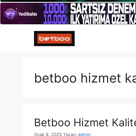
İçeriğe
atla
betboo hizmet ka
Betboo Hizmet Kalit
Ocak 8, 2025
Yazarı:
admin