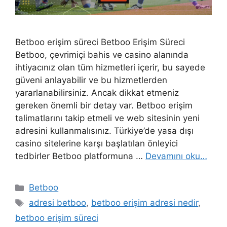
Betboo erişim süreci Betboo Erişim Süreci
Betboo, çevrimiçi bahis ve casino alanında
ihtiyacınız olan tüm hizmetleri içerir, bu sayede
güveni anlayabilir ve bu hizmetlerden
yararlanabilirsiniz. Ancak dikkat etmeniz
gereken önemli bir detay var. Betboo erişim
talimatlarını takip etmeli ve web sitesinin yeni
adresini kullanmalısınız. Türkiye’de yasa dışı
casino sitelerine karşı başlatılan önleyici
tedbirler Betboo platformuna …
Devamını oku…
Kategoriler
Betboo
Etiketler
adresi betboo
,
betboo erişim adresi nedir
,
betboo erişim süreci