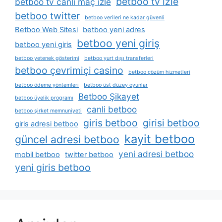
betboo tv izle
betboo tv canli maç izle
betboo twitter
betboo verileri ne kadar güvenli
Betboo Web Sitesi
betboo yeni adres
betboo yeni giriş
betboo yeni giris
betboo yetenek gösterimi
betboo yurt dışı transferleri
betboo çevrimiçi casino
betboo çözüm hizmetleri
betboo ödeme yöntemleri
betboo üst düzey oyunlar
Betboo Şikayet
betboo üyelik programı
canli betboo
betboo şirket memnuniyeti
giris betboo
girisi betboo
giris adresi betboo
kayit betboo
güncel adresi betboo
yeni adresi betboo
mobil betboo
twitter betboo
yeni giris betboo