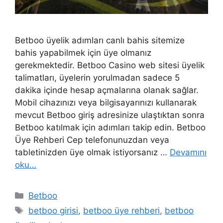
Betboo üyelik adımları canlı bahis sitemize
bahis yapabilmek için üye olmanız
gerekmektedir. Betboo Casino web sitesi üyelik
talimatları, üyelerin yorulmadan sadece 5
dakika içinde hesap açmalarına olanak sağlar.
Mobil cihazınızı veya bilgisayarınızı kullanarak
mevcut Betboo giriş adresinize ulaştıktan sonra
Betboo katılmak için adımları takip edin. Betboo
Üye Rehberi Cep telefonunuzdan veya
tabletinizden üye olmak istiyorsanız …
Devamını
oku…
Kategoriler
Betboo
Etiketler
betboo girisi
,
betboo üye rehberi
,
betboo