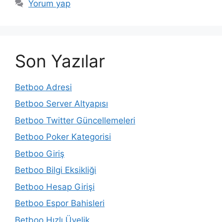
Yorum yap
Son Yazılar
Betboo Adresi
Betboo Server Altyapısı
Betboo Twitter Güncellemeleri
Betboo Poker Kategorisi
Betboo Giriş
Betboo Bilgi Eksikliği
Betboo Hesap Girişi
Betboo Espor Bahisleri
Betboo Hızlı Üyelik