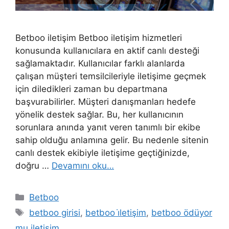
Betboo iletişim Betboo iletişim hizmetleri
konusunda kullanıcılara en aktif canlı desteği
sağlamaktadır. Kullanıcılar farklı alanlarda
çalışan müşteri temsilcileriyle iletişime geçmek
için diledikleri zaman bu departmana
başvurabilirler. Müşteri danışmanları hedefe
yönelik destek sağlar. Bu, her kullanıcının
sorunlara anında yanıt veren tanımlı bir ekibe
sahip olduğu anlamına gelir. Bu nedenle sitenin
canlı destek ekibiyle iletişime geçtiğinizde,
doğru …
Devamını oku…
Kategoriler
Betboo
Etiketler
betboo girisi
,
betboo i̇letişim
,
betboo ödüyor
mu iletişim