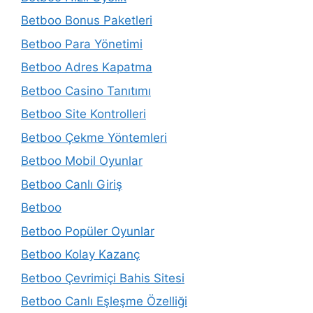
Betboo Bonus Paketleri
Betboo Para Yönetimi
Betboo Adres Kapatma
Betboo Casino Tanıtımı
Betboo Site Kontrolleri
Betboo Çekme Yöntemleri
Betboo Mobil Oyunlar
Betboo Canlı Giriş
Betboo
Betboo Popüler Oyunlar
Betboo Kolay Kazanç
Betboo Çevrimiçi Bahis Sitesi
Betboo Canlı Eşleşme Özelliği