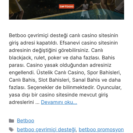
Betboo çevrimiçi desteği canlı casino sitesinin
giriş adresi kapatıldı. Efsanevi casino sitesinin
adresinin değiştiğini görebilirsiniz. Canlı
blackjack, rulet, poker ve daha fazlası. Bahis
parası. Casino yasak olduğundan adresiniz
engellendi. Üstelik Canlı Casino, Spor Bahisleri,
Canlı Bahis, Slot Bahisleri, Sanal Bahis ve daha
fazlası. Seçenekler de bilinmektedir. Oyuncular,
yasa dışı bir casino sitesinde mevcut giriş
adreslerini …
Devamını oku…
Kategoriler
Betboo
Etiketler
betboo çevrimiçi desteği
,
betboo promosyon