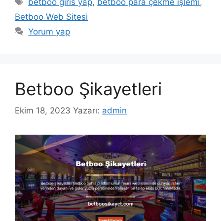
betboo giris yap
,
betboo para çekme i̇şlemi
,
Betboo Web Sitesi
Yorum yap
Betboo Şikayetleri
Ekim 18, 2023
Yazarı:
admin