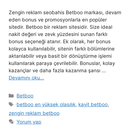
Zengin reklam seobahis Betboo markası, devam
eden bonus ve promosyonlarla en popüler
sitedir. Betboo bir reklam sitesidir. Size ideal
nakit değeri ve zevk yüzdesini sunan farklı
bonus seçeneği atanır. Ek olarak, her bonus
kolayca kullanılabilir, sitenin farklı bölümlerine
aktarılabilir veya basit bir dönüştürme işlemi
kullanılarak paraya çevrilebilir. Bonuslar, kolay
kazançlar ve daha fazla kazanma şansı …
Devamını oku…
Kategoriler
Betboo
Etiketler
betboo en yüksek olasılık
,
kayit betboo
,
zengin reklam betboo
Yorum yap