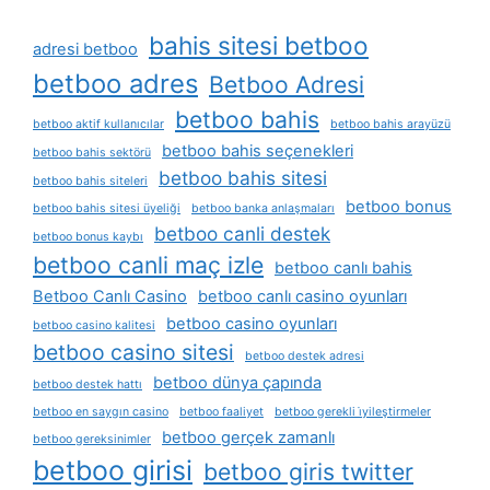
bahis sitesi betboo
adresi betboo
betboo adres
Betboo Adresi
betboo bahis
betboo aktif kullanıcılar
betboo bahis arayüzü
betboo bahis seçenekleri
betboo bahis sektörü
betboo bahis sitesi
betboo bahis siteleri
betboo bonus
betboo bahis sitesi üyeliği
betboo banka anlaşmaları
betboo canli destek
betboo bonus kaybı
betboo canli maç izle
betboo canlı bahis
Betboo Canlı Casino
betboo canlı casino oyunları
betboo casino oyunları
betboo casino kalitesi
betboo casino sitesi
betboo destek adresi
betboo dünya çapında
betboo destek hattı
betboo en saygın casino
betboo faaliyet
betboo gerekli i̇yileştirmeler
betboo gerçek zamanlı
betboo gereksinimler
betboo girisi
betboo giris twitter