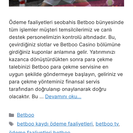
Ödeme faaliyetleri seobahis Betboo bünyesinde
tüm işlemler müşteri temsilcilerimiz ve canlı
destek personelimizin kontrolü altındadır. Bu,
çevirdiğiniz slotlar ve Betboo Casino bölümüne
girdiğiniz kuponlar anlamına gelir. Yatırımınızı
kazanca dönüştürdükten sonra para çekme
talebinizi Betboo para çekme servisine en
uygun şekilde göndermeye başlayın, geliriniz ve
para çekme yönteminiz finansal servis
tarafından doğrulanıp onaylanarak doğru
olacaktır. Bu …
Devamını oku…
Kategoriler
Betboo
Etiketler
betboo kaydı ödeme faaliyetleri
,
betboo tv
,
ödeme faaliyetleri betboo