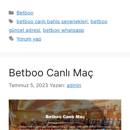
Kategoriler
Betboo
Etiketler
betboo canlı bahis seçenekleri
,
betboo
güncel adresi
,
betboo whatsapp
Yorum yap
Betboo Canlı Maç
Temmuz 5, 2023
Yazarı:
admin