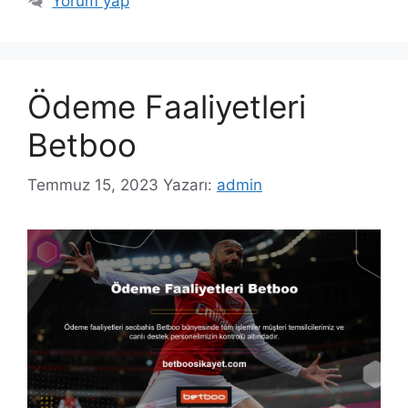
Yorum yap
Ödeme Faaliyetleri
Betboo
Temmuz 15, 2023
Yazarı:
admin