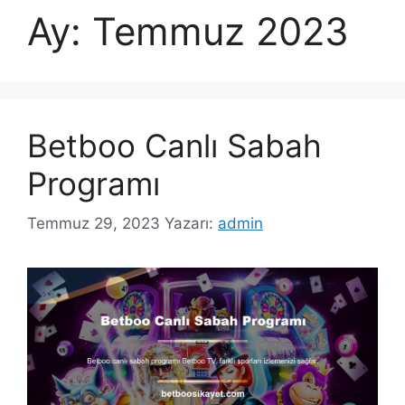
Ay:
Temmuz 2023
Betboo Canlı Sabah
Programı
Temmuz 29, 2023
Yazarı:
admin