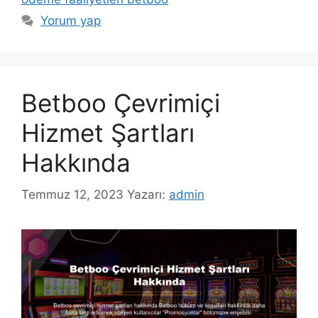
Yorum yap
Betboo Çevrimiçi
Hizmet Şartları
Hakkında
Temmuz 12, 2023
Yazarı:
admin