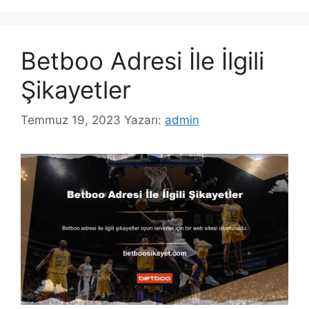
Betboo Adresi İle İlgili
Şikayetler
Temmuz 19, 2023
Yazarı:
admin