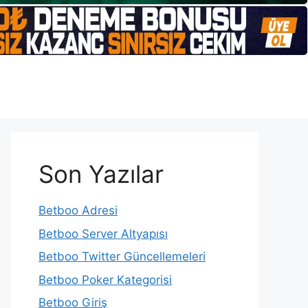
Son Yazılar
Betboo Adresi
Betboo Server Altyapısı
Betboo Twitter Güncellemeleri
Betboo Poker Kategorisi
Betboo Giriş