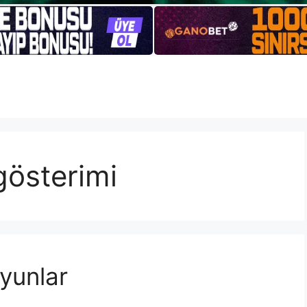
gösterimi
yunlar