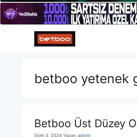
İçeriğe
atla
betboo yetenek 
Betboo Üst Düzey O
Ekim 5, 2024
Yazarı:
admin