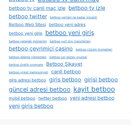
betboo tv izle
betboo tv canli maç izle
betboo twitter
betboo verileri ne kadar güvenli
Betboo Web Sitesi
betboo yeni adres
betboo yeni giriş
betboo yeni giris
betboo yetenek gösterimi
betboo yurt dışı transferleri
betboo çevrimiçi casino
betboo çözüm hizmetleri
betboo ödeme yöntemleri
betboo üst düzey oyunlar
Betboo Şikayet
betboo üyelik programı
canli betboo
betboo şirket memnuniyeti
giris betboo
girisi betboo
giris adresi betboo
kayit betboo
güncel adresi betboo
yeni adresi betboo
mobil betboo
twitter betboo
yeni giris betboo