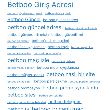
Betboo Giriş Adresi
betboo giriş dosyası gerekli
betboo giriş yapmak
Betboo Güncel
betboo güncel adres
betboo güncel adresi
betboo güncel canlı bahis
betboo güvenebilir misin
betboo güvenlir mi
betboo i̇letişim bilgileri
betboo hizmetleri
betboo i̇os uygulaması
betboo kayit
betboo kayıt olun
betboo kullanıcıları
betboo kupon bolluğu
betboo maç izle
betboo maç izleme
betboo mobil uygulaması
betboo mesai saatleri
betboo nasil bir site
betboo müşteri odaklı
betboo para çekme
betboo online çağrı
betboo popüler bonuslar
betboo promosyon kodu
betboo promosyon
betboo sitesi
betboo son teklifler
betboo telegram
betboo spor ve futbol bahisleri
betboo tv canli maç
betboo tv