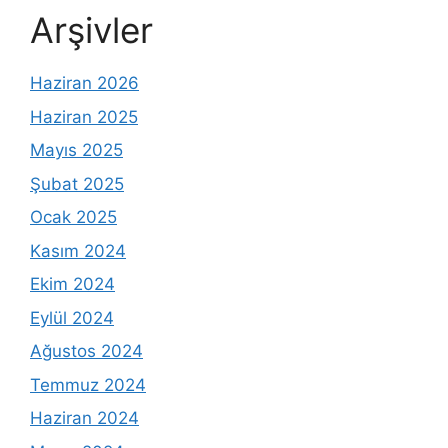
Arşivler
Haziran 2026
Haziran 2025
Mayıs 2025
Şubat 2025
Ocak 2025
Kasım 2024
Ekim 2024
Eylül 2024
Ağustos 2024
Temmuz 2024
Haziran 2024