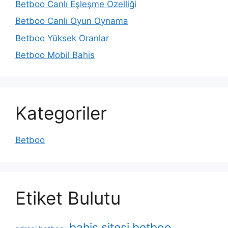
Betboo Canlı Eşleşme Özelliği
Betboo Canlı Oyun Oynama
Betboo Yüksek Oranlar
Betboo Mobil Bahis
Kategoriler
Betboo
Etiket Bulutu
bahis sitesi betboo