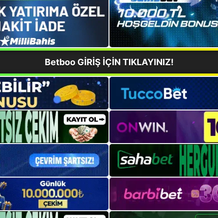
Betboo GİRİŞ İÇİN TIKLAYINIZ!