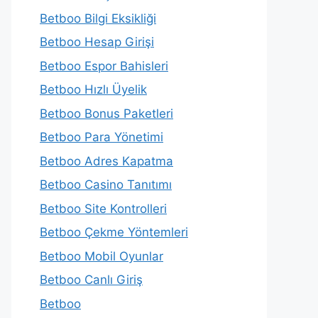
Betboo Bilgi Eksikliği
Betboo Hesap Girişi
Betboo Espor Bahisleri
Betboo Hızlı Üyelik
Betboo Bonus Paketleri
Betboo Para Yönetimi
Betboo Adres Kapatma
Betboo Casino Tanıtımı
Betboo Site Kontrolleri
Betboo Çekme Yöntemleri
Betboo Mobil Oyunlar
Betboo Canlı Giriş
Betboo