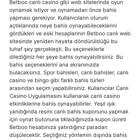
Betboo canlı casino gibi web sitelerinde oyun
oynamak istiyor ve oynamadan önce bahis
yapması gerekiyor. Kullanıcıların oturum
açtıklarında neye bahis oynayabileceklerini
gördükleri ve eski hesaplarının Betboo canlı web
sitesinde yeniden hayata döndürüldüğü bu
tuhaf şey gerçekleşti. Bu seçeneklerle
dilediğiniz her şeye bahis oynayabilirsiniz. Bu
bahis seçeneklerini ana ekranınızda
bulacaksınız. Spor bahisleri, canlı bahisler, canlı
casino ve bingo gibi farklı bahis türleri
arasından seçim yapabilirsiniz. Kullanıcılar Canlı
Casino Uygulamasını kullanarak canlı casino
etkinliklerine bahis oynayabilirler. Yeşil ışık
yandığında resmi canlı bahis kuponunu yapmak
için oynat butonuna tıkladığınızda kupon ücreti
Betboo hesabınıza yatırdığınız paradan
düşülecektir. Seçtiğiniz yöntemin dışında bahis