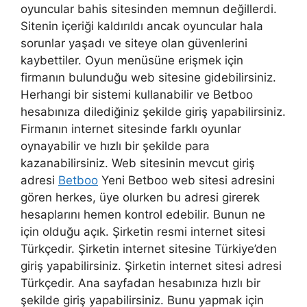
oyuncular bahis sitesinden memnun değillerdi.
Sitenin içeriği kaldırıldı ancak oyuncular hala
sorunlar yaşadı ve siteye olan güvenlerini
kaybettiler. Oyun menüsüne erişmek için
firmanın bulunduğu web sitesine gidebilirsiniz.
Herhangi bir sistemi kullanabilir ve Betboo
hesabınıza dilediğiniz şekilde giriş yapabilirsiniz.
Firmanın internet sitesinde farklı oyunlar
oynayabilir ve hızlı bir şekilde para
kazanabilirsiniz. Web sitesinin mevcut giriş
adresi
Betboo
Yeni Betboo web sitesi adresini
gören herkes, üye olurken bu adresi girerek
hesaplarını hemen kontrol edebilir. Bunun ne
için olduğu açık. Şirketin resmi internet sitesi
Türkçedir. Şirketin internet sitesine Türkiye’den
giriş yapabilirsiniz. Şirketin internet sitesi adresi
Türkçedir. Ana sayfadan hesabınıza hızlı bir
şekilde giriş yapabilirsiniz. Bunu yapmak için