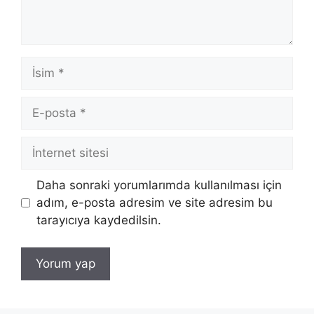
İsim
E-
posta
İnternet
sitesi
Daha sonraki yorumlarımda kullanılması için
adım, e-posta adresim ve site adresim bu
tarayıcıya kaydedilsin.