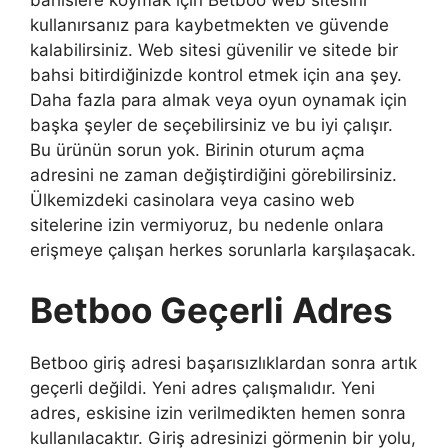
bahislere koymak için Betboo web sitesini
kullanırsanız para kaybetmekten ve güvende
kalabilirsiniz. Web sitesi güvenilir ve sitede bir
bahsi bitirdiğinizde kontrol etmek için ana şey.
Daha fazla para almak veya oyun oynamak için
başka şeyler de seçebilirsiniz ve bu iyi çalışır.
Bu ürünün sorun yok. Birinin oturum açma
adresini ne zaman değiştirdiğini görebilirsiniz.
Ülkemizdeki casinolara veya casino web
sitelerine izin vermiyoruz, bu nedenle onlara
erişmeye çalışan herkes sorunlarla karşılaşacak.
Betboo Geçerli Adres
Betboo giriş adresi başarısızlıklardan sonra artık
geçerli değildi. Yeni adres çalışmalıdır. Yeni
adres, eskisine izin verilmedikten hemen sonra
kullanılacaktır. Giriş adresinizi görmenin bir yolu,