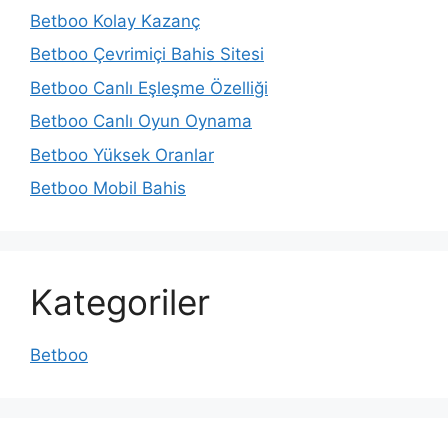
Betboo Kolay Kazanç
Betboo Çevrimiçi Bahis Sitesi
Betboo Canlı Eşleşme Özelliği
Betboo Canlı Oyun Oynama
Betboo Yüksek Oranlar
Betboo Mobil Bahis
Kategoriler
Betboo