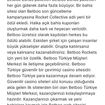
her gün giderek daha fazla büyüyor. Bir bahis
sitesi olan Betboo son güncelleme
kampanyasına Rocket Collective adlı yeni bir
ödül ekledi. Halka açık bahis kuponları
oluşturmak daha karlı ve heyecan vericidir.
Betboo ücretsiz olarak kaydolan herkes bu
ödülü alabilir. Eskiden şirket için çalışan insanlar
büyük yükselişler alabilir. Grupta katılırsanız
veya kalırsanız kazanabilirsiniz. Betboo Rockets
için yeni bir özellik. Betboo Türkiye Müşteri
Merkezi ile iletişime geçebilirsiniz. Betboo
Türkiye güvenilir bir çevrimiçi casino sitesidir.
Betboo Türkiye para kazanmaya devam ediyor.
Güvenilir casino siteleri söz konusu olduğunda
akla gelen ilk sitelerden biri olan Betboo Türkiye
Müşteri Merkezi, kazançlarınızı kolaylaştırmaya
hazırdır. Kazançlarınızı çıkarmak ve yeni