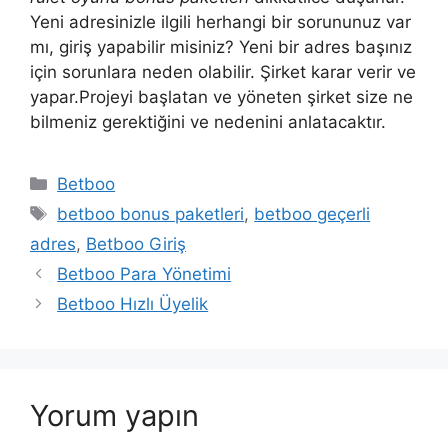
Yeni adresinizle ilgili herhangi bir sorununuz var
mı, giriş yapabilir misiniz? Yeni bir adres başınız
için sorunlara neden olabilir. Şirket karar verir ve
yapar.Projeyi başlatan ve yöneten şirket size ne
bilmeniz gerektiğini ve nedenini anlatacaktır.
Kategoriler
Betboo
Etiketler
betboo bonus paketleri
,
betboo geçerli
adres
,
Betboo Giriş
Betboo Para Yönetimi
Betboo Hızlı Üyelik
Yorum yapın