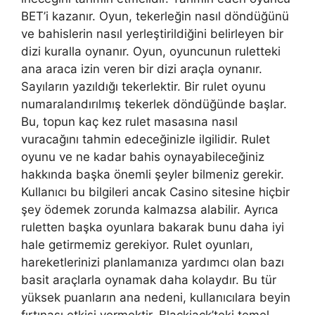
BET’i kazanır. Oyun, tekerleğin nasıl döndüğünü
ve bahislerin nasıl yerleştirildiğini belirleyen bir
dizi kuralla oynanır. Oyun, oyuncunun ruletteki
ana araca izin veren bir dizi araçla oynanır.
Sayıların yazıldığı tekerlektir. Bir rulet oyunu
numaralandırılmış tekerlek döndüğünde başlar.
Bu, topun kaç kez rulet masasına nasıl
vuracağını tahmin edeceğinizle ilgilidir. Rulet
oyunu ve ne kadar bahis oynayabileceğiniz
hakkında başka önemli şeyler bilmeniz gerekir.
Kullanıcı bu bilgileri ancak Casino sitesine hiçbir
şey ödemek zorunda kalmazsa alabilir. Ayrıca
ruletten başka oyunlara bakarak bunu daha iyi
hale getirmemiz gerekiyor. Rulet oyunları,
hareketlerinizi planlamanıza yardımcı olan bazı
basit araçlarla oynamak daha kolaydır. Bu tür
yüksek puanların ana nedeni, kullanıcılara beyin