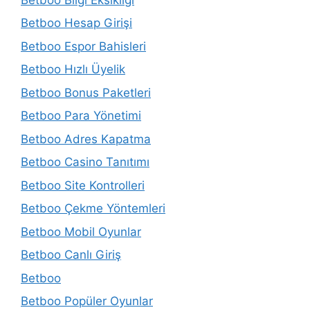
Betboo Hesap Girişi
Betboo Espor Bahisleri
Betboo Hızlı Üyelik
Betboo Bonus Paketleri
Betboo Para Yönetimi
Betboo Adres Kapatma
Betboo Casino Tanıtımı
Betboo Site Kontrolleri
Betboo Çekme Yöntemleri
Betboo Mobil Oyunlar
Betboo Canlı Giriş
Betboo
Betboo Popüler Oyunlar