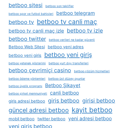
betboo sitesi
betboo son teklifler
betboo telegram
betboo spor ve futbol bahisleri
betboo tv canli maç
betboo tv
betboo tv izle
betboo tv canli maç izle
betboo twitter
betboo verileri ne kadar güvenli
Betboo Web Sitesi
betboo yeni adres
betboo yeni giriş
betboo yeni giris
betboo yetenek gösterimi
betboo yurt dışı transferleri
betboo çevrimiçi casino
betboo çözüm hizmetleri
betboo ödeme yöntemleri
betboo üst düzey oyunlar
Betboo Şikayet
betboo üyelik programı
canli betboo
betboo şirket memnuniyeti
giris betboo
girisi betboo
giris adresi betboo
kayit betboo
güncel adresi betboo
yeni adresi betboo
mobil betboo
twitter betboo
yeni giris betboo