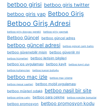
betboo girisi
betboo giris twitter
Betboo Giriş
betboo giris yap
Betboo Giriş Adresi
betboo giriş dosyası gerekli
betboo giriş yapmak
Betboo Güncel
betboo güncel adres
betboo güncel adresi
betboo güncel canlı bahis
betboo güvenebilir misin
betboo güvenlir mi
betboo i̇letişim bilgileri
betboo hizmetleri
betboo i̇os uygulaması
betboo kayit
betboo kayıt olun
betboo kullanıcıları
betboo kupon bolluğu
betboo maç izle
betboo maç izleme
betboo mobil uygulaması
betboo mesai saatleri
betboo nasil bir site
betboo müşteri odaklı
betboo para çekme
betboo online çağrı
betboo popüler bonuslar
betboo promosyon kodu
betboo promosyon