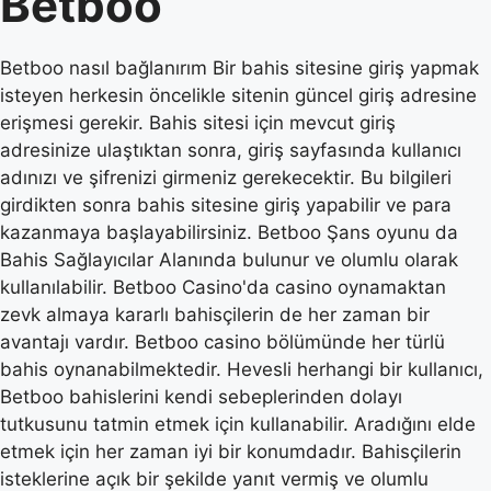
Betboo
Betboo nasıl bağlanırım Bir bahis sitesine giriş yapmak
isteyen herkesin öncelikle sitenin güncel giriş adresine
erişmesi gerekir. Bahis sitesi için mevcut giriş
adresinize ulaştıktan sonra, giriş sayfasında kullanıcı
adınızı ve şifrenizi girmeniz gerekecektir. Bu bilgileri
girdikten sonra bahis sitesine giriş yapabilir ve para
kazanmaya başlayabilirsiniz. Betboo Şans oyunu da
Bahis Sağlayıcılar Alanında bulunur ve olumlu olarak
kullanılabilir. Betboo Casino'da casino oynamaktan
zevk almaya kararlı bahisçilerin de her zaman bir
avantajı vardır. Betboo casino bölümünde her türlü
bahis oynanabilmektedir. Hevesli herhangi bir kullanıcı,
Betboo bahislerini kendi sebeplerinden dolayı
tutkusunu tatmin etmek için kullanabilir. Aradığını elde
etmek için her zaman iyi bir konumdadır. Bahisçilerin
isteklerine açık bir şekilde yanıt vermiş ve olumlu