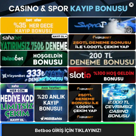
×
Betboo GİRİŞ İÇİN TIKLAYINIZ!