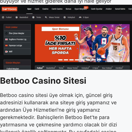
büyüyor ve hizmet giderek daha iyi hale geliyor
Betboo Casino Sitesi
Betboo casino sitesi üye olmak için, güncel giriş
adresinizi kullanarak ana siteye giriş yapmanız ve
ardından Üye Hizmetleri'ne giriş yapmanız
gerekmektedir. Bahisçilerin Betboo Bet'te para
yatırmasına ve çekmesine yardımcı olacak bir dizi
kullanışlı özellik sağlanmıştır. Bu sayfadaki casino