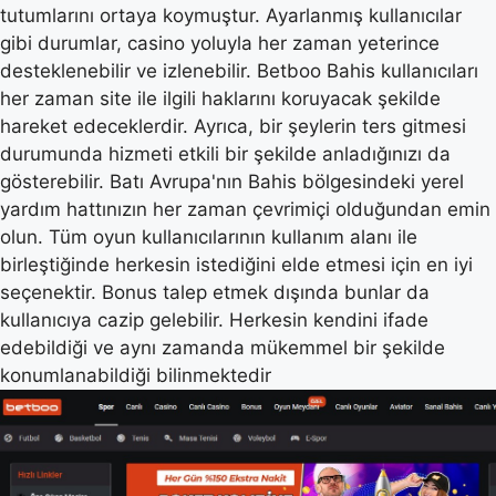
tutumlarını ortaya koymuştur. Ayarlanmış kullanıcılar
gibi durumlar, casino yoluyla her zaman yeterince
desteklenebilir ve izlenebilir. Betboo Bahis kullanıcıları
her zaman site ile ilgili haklarını koruyacak şekilde
hareket edeceklerdir. Ayrıca, bir şeylerin ters gitmesi
durumunda hizmeti etkili bir şekilde anladığınızı da
gösterebilir. Batı Avrupa'nın Bahis bölgesindeki yerel
yardım hattınızın her zaman çevrimiçi olduğundan emin
olun. Tüm oyun kullanıcılarının kullanım alanı ile
birleştiğinde herkesin istediğini elde etmesi için en iyi
seçenektir. Bonus talep etmek dışında bunlar da
kullanıcıya cazip gelebilir. Herkesin kendini ifade
edebildiği ve aynı zamanda mükemmel bir şekilde
konumlanabildiği bilinmektedir