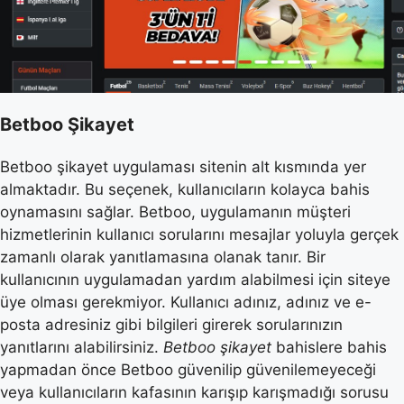
Betboo Şikayet
Betboo şikayet uygulaması sitenin alt kısmında yer
almaktadır. Bu seçenek, kullanıcıların kolayca bahis
oynamasını sağlar. Betboo, uygulamanın müşteri
hizmetlerinin kullanıcı sorularını mesajlar yoluyla gerçek
zamanlı olarak yanıtlamasına olanak tanır. Bir
kullanıcının uygulamadan yardım alabilmesi için siteye
üye olması gerekmiyor. Kullanıcı adınız, adınız ve e-
posta adresiniz gibi bilgileri girerek sorularınızın
yanıtlarını alabilirsiniz.
Betboo şikayet
bahislere bahis
yapmadan önce Betboo güvenilip güvenilemeyeceği
veya kullanıcıların kafasının karışıp karışmadığı sorusu