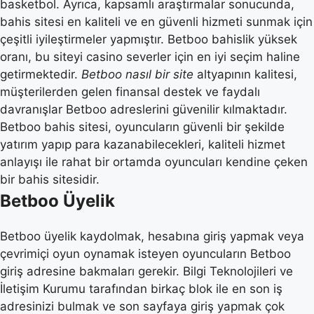
basketbol. Ayrıca, kapsamlı araştırmalar sonucunda,
bahis sitesi en kaliteli ve en güvenli hizmeti sunmak için
çeşitli iyileştirmeler yapmıştır. Betboo bahislik yüksek
oranı, bu siteyi casino severler için en iyi seçim haline
getirmektedir.
Betboo nasıl bir site
altyapının kalitesi,
müşterilerden gelen finansal destek ve faydalı
davranışlar Betboo adreslerini güvenilir kılmaktadır.
Betboo bahis sitesi, oyuncuların güvenli bir şekilde
yatırım yapıp para kazanabilecekleri, kaliteli hizmet
anlayışı ile rahat bir ortamda oyuncuları kendine çeken
bir bahis sitesidir.
Betboo Üyelik
Betboo üyelik kaydolmak, hesabına giriş yapmak veya
çevrimiçi oyun oynamak isteyen oyuncuların Betboo
giriş adresine bakmaları gerekir. Bilgi Teknolojileri ve
İletişim Kurumu tarafından birkaç blok ile en son iş
adresinizi bulmak ve son sayfaya giriş yapmak çok