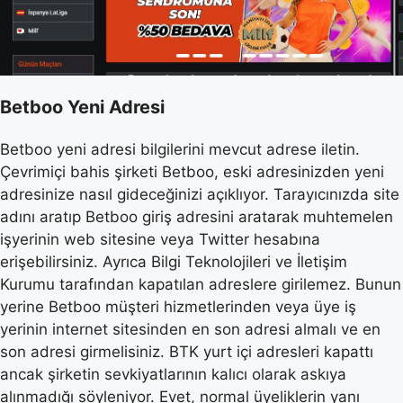
Betboo Yeni Adresi
Betboo yeni adresi bilgilerini mevcut adrese iletin.
Çevrimiçi bahis şirketi Betboo, eski adresinizden yeni
adresinize nasıl gideceğinizi açıklıyor. Tarayıcınızda site
adını aratıp Betboo giriş adresini aratarak muhtemelen
işyerinin web sitesine veya Twitter hesabına
erişebilirsiniz. Ayrıca Bilgi Teknolojileri ve İletişim
Kurumu tarafından kapatılan adreslere girilemez. Bunun
yerine Betboo müşteri hizmetlerinden veya üye iş
yerinin internet sitesinden en son adresi almalı ve en
son adresi girmelisiniz. BTK yurt içi adresleri kapattı
ancak şirketin sevkiyatlarının kalıcı olarak askıya
alınmadığı söyleniyor. Evet, normal üyeliklerin yanı