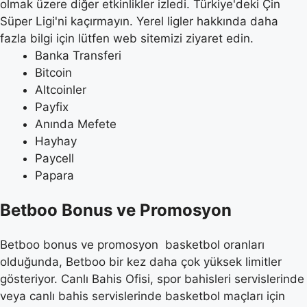
olmak üzere diğer etkinlikler izledi. Türkiye'deki Çin
Süper Ligi'ni kaçırmayın. Yerel ligler hakkında daha
fazla bilgi için lütfen web sitemizi ziyaret edin.
Banka Transferi
Bitcoin
Altcoinler
Payfix
Anında Mefete
Hayhay
Paycell
Papara
Betboo Bonus ve Promosyon
Betboo bonus ve promosyon basketbol oranları
olduğunda, Betboo bir kez daha çok yüksek limitler
gösteriyor. Canlı Bahis Ofisi, spor bahisleri servislerinde
veya canlı bahis servislerinde basketbol maçları için