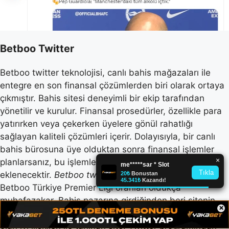
Betboo Twitter
Betboo twitter teknolojisi, canlı bahis mağazaları ile
entegre en son finansal çözümlerden biri olarak ortaya
çıkmıştır. Bahis sitesi deneyimli bir ekip tarafından
yönetilir ve kurulur. Finansal prosedürler, özellikle para
yatırırken veya çekerken üyelere gönül rahatlığı
sağlayan kaliteli çözümleri içerir. Dolayısıyla, bir canlı
bahis bürosuna üye olduktan sonra finansal işlemler
planlarsanız, bu işlemlere mobil para çekme işlemleri
eklenecektir.
Betboo twitter
söz konusu olduğunda,
Betboo Türkiye Premier Ligi oranları oldukça
muhafazakar. Bahis pazarına girdiğinden beri sitenin
×
kalitesi gelişmeye devam etti. Tasarımı ve üyeleri ile
olan iyi ilişkileri ile tanınan site, Twitter programından