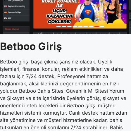
Betboo Giriş
Betboo giriş başa çıkma şansınız olacak. Üyelik
işlemleri, finansal konular, reklam etkinlikleri ve daha
fazlası için 7/24 destek. Profesyonel hattımıza
bağlanmak, aksiliklerinizi değerlendirmenin en hızlı
yoludur Betboo Bahis Sitesi Güvenilir Mi Sitesi Yorum
ve Şikayet ve site içerisinde üyelerin görüş, şikayet ve
önerilerini iletebilecekleri bir
Betboo giriş
müşteri
hizmetleri sistemi kurmuştur. Canlı destek hattımızdan
site yönetimine ve müşteri hizmetlerine kadar, bahis
tutkunları en önemli sorularını 7/24 sorabilirler. Bahis