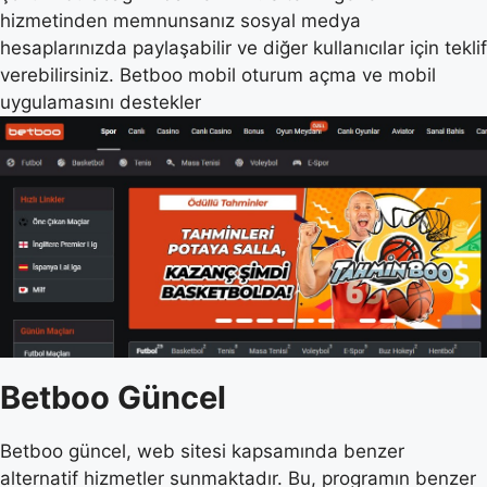
hizmetinden memnunsanız sosyal medya
hesaplarınızda paylaşabilir ve diğer kullanıcılar için teklif
verebilirsiniz. Betboo mobil oturum açma ve mobil
uygulamasını destekler
Betboo Güncel
Betboo güncel, web sitesi kapsamında benzer
alternatif hizmetler sunmaktadır. Bu, programın benzer