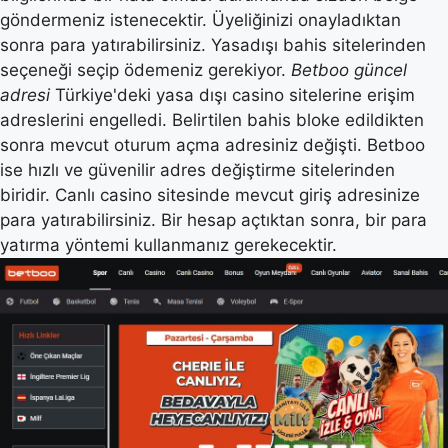
göndermeniz istenecektir. Üyeliğinizi onayladıktan
sonra para yatırabilirsiniz. Yasadışı bahis sitelerinden
seçeneği seçip ödemeniz gerekiyor.
Betboo güncel
adresi
Türkiye'deki yasa dışı casino sitelerine erişim
adreslerini engelledi. Belirtilen bahis bloke edildikten
sonra mevcut oturum açma adresiniz değişti. Betboo
ise hızlı ve güvenilir adres değiştirme sitelerinden
biridir. Canlı casino sitesinde mevcut giriş adresinize
para yatırabilirsiniz. Bir hesap açtıktan sonra, bir para
yatırma yöntemi kullanmanız gerekecektir.