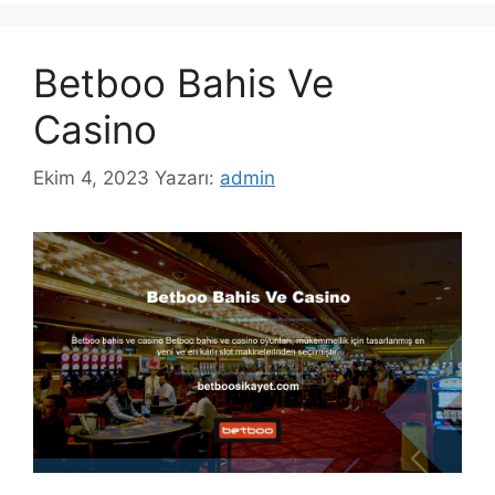
Betboo Bahis Ve
Casino
Ekim 4, 2023
Yazarı:
admin