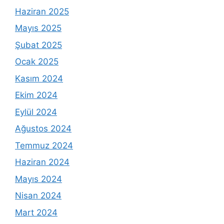
Haziran 2025
Mayıs 2025
Şubat 2025
Ocak 2025
Kasım 2024
Ekim 2024
Eylül 2024
Ağustos 2024
Temmuz 2024
Haziran 2024
Mayıs 2024
Nisan 2024
Mart 2024