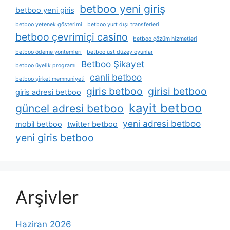
betboo yeni giriş
betboo yeni giris
betboo yetenek gösterimi
betboo yurt dışı transferleri
betboo çevrimiçi casino
betboo çözüm hizmetleri
betboo ödeme yöntemleri
betboo üst düzey oyunlar
Betboo Şikayet
betboo üyelik programı
canli betboo
betboo şirket memnuniyeti
giris betboo
girisi betboo
giris adresi betboo
kayit betboo
güncel adresi betboo
yeni adresi betboo
mobil betboo
twitter betboo
yeni giris betboo
Arşivler
Haziran 2026