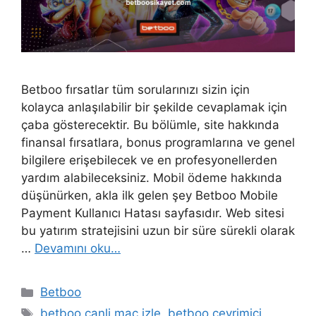
Betboo fırsatlar tüm sorularınızı sizin için
kolayca anlaşılabilir bir şekilde cevaplamak için
çaba gösterecektir. Bu bölümle, site hakkında
finansal fırsatlara, bonus programlarına ve genel
bilgilere erişebilecek ve en profesyonellerden
yardım alabileceksiniz. Mobil ödeme hakkında
düşünürken, akla ilk gelen şey Betboo Mobile
Payment Kullanıcı Hatası sayfasıdır. Web sitesi
bu yatırım stratejisini uzun bir süre sürekli olarak
…
Devamını oku…
Kategoriler
Betboo
Etiketler
betboo canli maç izle
,
betboo çevrimiçi