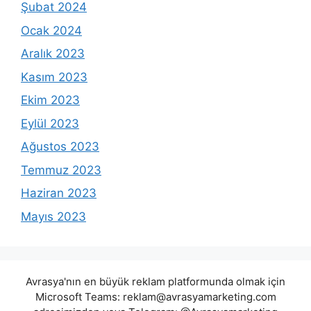
Şubat 2024
Ocak 2024
Aralık 2023
Kasım 2023
Ekim 2023
Eylül 2023
Ağustos 2023
Temmuz 2023
Haziran 2023
Mayıs 2023
Avrasya'nın en büyük reklam platformunda olmak için
Microsoft Teams:
reklam@avrasyamarketing.com