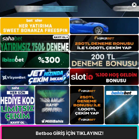
×
Betboo GİRİŞ İÇİN TIKLAYINIZ!