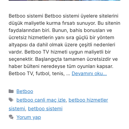
Betboo sistemi Betboo sistemi üyelere sitelerini
düşük maliyetle kurma fırsatı sunuyor. Bu sitenin
faydalarından biri. Bunun, bahis bonusları ve
ücretsiz hizmetlerin yanı sıra güçlü bir yöntem
altyapısı da dahil olmak üzere çeşitli nedenleri
vardır. Betboo TV hizmeti uygun maliyetli bir
seçenektir. Başlangıçta tamamen ücretsizdir ve
haber bülteni neredeyse tüm oyunları kapsar.
Betboo TV, futbol, ​​tenis, …
Devamını oku…
Kategoriler
Betboo
Etiketler
betboo canli maç izle
,
betboo hizmetler
sistemi
,
betboo sistemi
Yorum yap