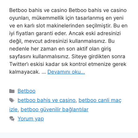
Betboo bahis ve casino Betboo bahis ve casino
oyunları, mükemmellik için tasarlanmış en yeni
ve en karlı slot makinelerinden seçilmiştir. Bu en
iyi fiyatları garanti eder. Ancak eski adresinizi
değil, mevcut adresinizi kullanmalısınız. Bu
nedenle her zaman en son aktif olan giriş
sayfasını kullanmalısınız. Siteye girdikten sonra
Twitter’ı eskisi kadar sık ​​kontrol etmenize gerek
kalmayacak. …
Devamını oku…
Kategoriler
Betboo
Etiketler
betboo bahis ve casino
,
betboo canli maç
izle
,
betboo güvenilir bağlantılar
Yorum yap