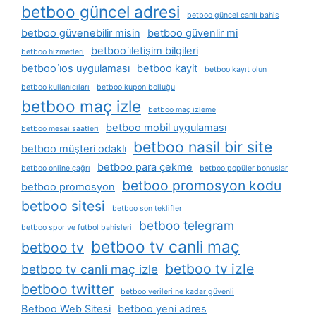
betboo güncel adresi
betboo güncel canlı bahis
betboo güvenebilir misin
betboo güvenlir mi
betboo i̇letişim bilgileri
betboo hizmetleri
betboo i̇os uygulaması
betboo kayit
betboo kayıt olun
betboo kullanıcıları
betboo kupon bolluğu
betboo maç izle
betboo maç izleme
betboo mobil uygulaması
betboo mesai saatleri
betboo nasil bir site
betboo müşteri odaklı
betboo para çekme
betboo online çağrı
betboo popüler bonuslar
betboo promosyon kodu
betboo promosyon
betboo sitesi
betboo son teklifler
betboo telegram
betboo spor ve futbol bahisleri
betboo tv canli maç
betboo tv
betboo tv izle
betboo tv canli maç izle
betboo twitter
betboo verileri ne kadar güvenli
Betboo Web Sitesi
betboo yeni adres