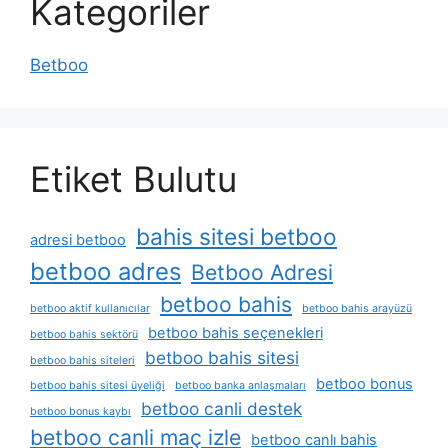
Kategoriler
Betboo
Etiket Bulutu
bahis sitesi betboo
adresi betboo
betboo adres
Betboo Adresi
betboo bahis
betboo aktif kullanıcılar
betboo bahis arayüzü
betboo bahis seçenekleri
betboo bahis sektörü
betboo bahis sitesi
betboo bahis siteleri
betboo bonus
betboo bahis sitesi üyeliği
betboo banka anlaşmaları
betboo canli destek
betboo bonus kaybı
betboo canli maç izle
betboo canlı bahis