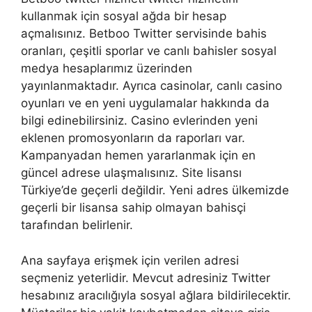
kullanmak için sosyal ağda bir hesap
açmalısınız. Betboo Twitter servisinde bahis
oranları, çeşitli sporlar ve canlı bahisler sosyal
medya hesaplarımız üzerinden
yayınlanmaktadır. Ayrıca casinolar, canlı casino
oyunları ve en yeni uygulamalar hakkında da
bilgi edinebilirsiniz. Casino evlerinden yeni
eklenen promosyonların da raporları var.
Kampanyadan hemen yararlanmak için en
güncel adrese ulaşmalısınız. Site lisansı
Türkiye’de geçerli değildir. Yeni adres ülkemizde
geçerli bir lisansa sahip olmayan bahisçi
tarafından belirlenir.
Ana sayfaya erişmek için verilen adresi
seçmeniz yeterlidir. Mevcut adresiniz Twitter
hesabınız aracılığıyla sosyal ağlara bildirilecektir.