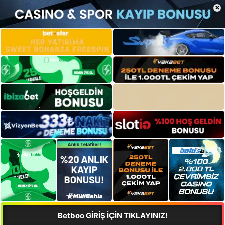
×
Betboo GİRİŞ İÇİN TIKLAYINIZ!