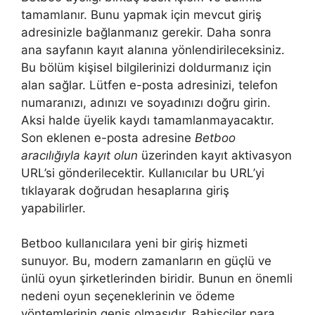
tamamlanır. Bunu yapmak için mevcut giriş
adresinizle bağlanmanız gerekir. Daha sonra
ana sayfanın kayıt alanına yönlendirileceksiniz.
Bu bölüm kişisel bilgilerinizi doldurmanız için
alan sağlar. Lütfen e-posta adresinizi, telefon
numaranızı, adınızı ve soyadınızı doğru girin.
Aksi halde üyelik kaydı tamamlanmayacaktır.
Son eklenen e-posta adresine
Betboo
aracılığıyla kayıt olun
üzerinden kayıt aktivasyon
URL’si gönderilecektir. Kullanıcılar bu URL’yi
tıklayarak doğrudan hesaplarına giriş
yapabilirler.
Betboo kullanıcılara yeni bir giriş hizmeti
sunuyor. Bu, modern zamanların en güçlü ve
ünlü oyun şirketlerinden biridir. Bunun en önemli
nedeni oyun seçeneklerinin ve ödeme
yöntemlerinin geniş olmasıdır. Bahisçiler para