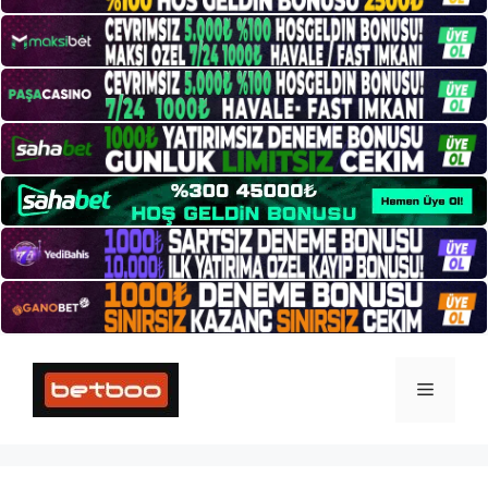
İçeriğe
atla
Menü