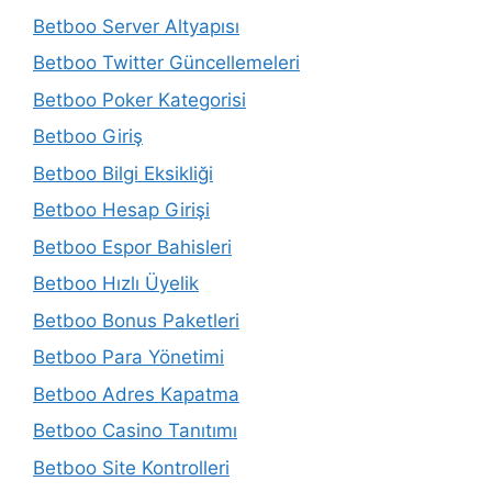
Betboo Server Altyapısı
Betboo Twitter Güncellemeleri
Betboo Poker Kategorisi
Betboo Giriş
Betboo Bilgi Eksikliği
Betboo Hesap Girişi
Betboo Espor Bahisleri
Betboo Hızlı Üyelik
Betboo Bonus Paketleri
Betboo Para Yönetimi
Betboo Adres Kapatma
Betboo Casino Tanıtımı
Betboo Site Kontrolleri