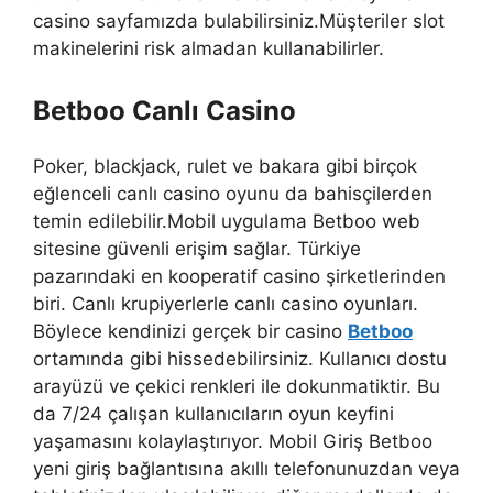
casino sayfamızda bulabilirsiniz.Müşteriler slot
makinelerini risk almadan kullanabilirler.
Betboo Canlı Casino
Poker, blackjack, rulet ve bakara gibi birçok
eğlenceli canlı casino oyunu da bahisçilerden
temin edilebilir.Mobil uygulama Betboo web
sitesine güvenli erişim sağlar. Türkiye
pazarındaki en kooperatif casino şirketlerinden
biri. Canlı krupiyerlerle canlı casino oyunları.
Böylece kendinizi gerçek bir casino
Betboo
ortamında gibi hissedebilirsiniz. Kullanıcı dostu
arayüzü ve çekici renkleri ile dokunmatiktir. Bu
da 7/24 çalışan kullanıcıların oyun keyfini
yaşamasını kolaylaştırıyor. Mobil Giriş Betboo
yeni giriş bağlantısına akıllı telefonunuzdan veya