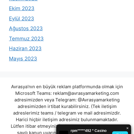
Ekim 2023
Eylül 2023
Ağustos 2023
Temmuz 2023
Haziran 2023
Mayıs 2023
Avrasya'nın en büyük reklam platformunda olmak için
Microsoft Teams:
reklam@avrasyamarketing.com
adresimizden veya Telegram: @Avrasyamarketing
adresimizden irtibat kurabilirsiniz. (Tek iletişim
adreslerimiz teams / telegram ve mail adresimizdir.
Harici hiçbir iletişim adresimiz bulunmamaktadır.
Lütfen itibar etmeyiniz.) Türkiye yasalarına göre 7258
sayılı kanun uyarınca yasa dışı bahis oynamanın