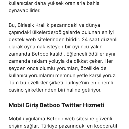
kullanıcılar daha yüksek oranlarla bahis
oynayabilirler.
Bu, Birleşik Krallık pazarındaki ve dünya
çapındaki ülkelerde/bölgelerde bulunan en iyi
destek web sitelerinden biridir. 24 saat düzenli
olarak oynamak isteyen bir oyuncu yakın
zamanda Betboo katıldı. Eğlenceli ödüller aynı
zamanda reklam yoluyla da dikkat çeker. Her
şeyden önce olumlu yorumları, özellikle de
kullanıcı yorumlarını memnuniyetle karşılıyoruz.
Tüm bu özellikler şirketi Türkiye’nin en önemli
casino şirketlerinden biri haline getiriyor.
Mobil Giriş Betboo Twitter Hizmeti
Mobil uygulama Betboo web sitesine güvenli
erişim sağlar. Türkiye pazarındaki en kooperatif