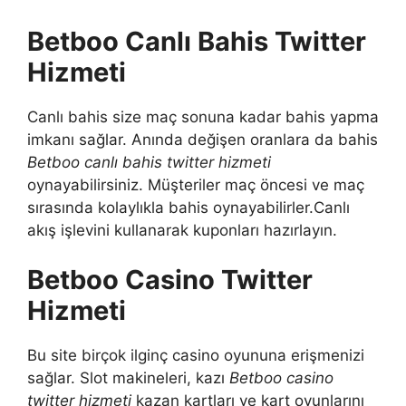
Betboo Canlı Bahis Twitter
Hizmeti
Canlı bahis size maç sonuna kadar bahis yapma
imkanı sağlar. Anında değişen oranlara da bahis
Betboo canlı bahis twitter hizmeti
oynayabilirsiniz. Müşteriler maç öncesi ve maç
sırasında kolaylıkla bahis oynayabilirler.Canlı
akış işlevini kullanarak kuponları hazırlayın.
Betboo Casino Twitter
Hizmeti
Bu site birçok ilginç casino oyununa erişmenizi
sağlar. Slot makineleri, kazı
Betboo casino
twitter hizmeti
kazan kartları ve kart oyunlarını