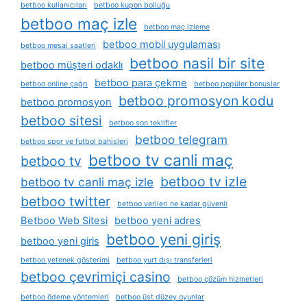
betboo kullanıcıları
betboo kupon bolluğu
betboo maç izle
betboo maç izleme
betboo mobil uygulaması
betboo mesai saatleri
betboo nasil bir site
betboo müşteri odaklı
betboo para çekme
betboo online çağrı
betboo popüler bonuslar
betboo promosyon kodu
betboo promosyon
betboo sitesi
betboo son teklifler
betboo telegram
betboo spor ve futbol bahisleri
betboo tv canli maç
betboo tv
betboo tv izle
betboo tv canli maç izle
betboo twitter
betboo verileri ne kadar güvenli
Betboo Web Sitesi
betboo yeni adres
betboo yeni giriş
betboo yeni giris
betboo yetenek gösterimi
betboo yurt dışı transferleri
betboo çevrimiçi casino
betboo çözüm hizmetleri
betboo ödeme yöntemleri
betboo üst düzey oyunlar