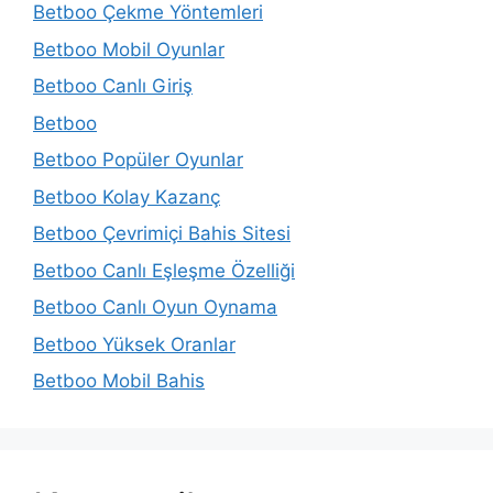
Betboo Çekme Yöntemleri
Betboo Mobil Oyunlar
Betboo Canlı Giriş
Betboo
Betboo Popüler Oyunlar
Betboo Kolay Kazanç
Betboo Çevrimiçi Bahis Sitesi
Betboo Canlı Eşleşme Özelliği
Betboo Canlı Oyun Oynama
Betboo Yüksek Oranlar
Betboo Mobil Bahis