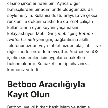
casino şirketlerinden biri. Ayrıca diğer
bahisçilerden bir adım önde olduğumuzu da
söylemeliyim. Kullanıcı dostu arayüzü ve çekici
renkleri ile dokunmatiktir. Bu da 7/24 çalışan
kullanıcıların oyun keyfini yaşamasını
kolaylaştırıyor. Mobil Giriş
mobil giriş Betboo
twitter hizmeti
yeni giriş bağlantısına akıllı
telefonunuzdan veya tabletinizden ulaşılabilir ve
diğer modellerde de mevcuttur. Android ve iOS
işletim sistemleri için uygulama paketleri
bulunmaktadır. Bu paketi indirip cihazınıza
kurmanız yeterli.
Betboo Aracılığıyla
Kayıt Olun
Betboo üyeliği birkaç basit işlem ve adımla