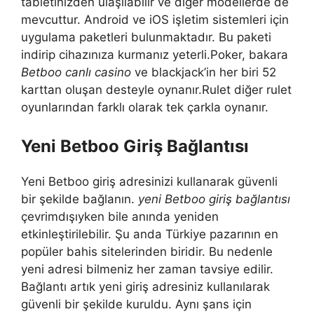
tabletinizden ulaşılabilir ve diğer modellerde de
mevcuttur. Android ve iOS işletim sistemleri için
uygulama paketleri bulunmaktadır. Bu paketi
indirip cihazınıza kurmanız yeterli.Poker, bakara
Betboo canlı casino
ve blackjack’in her biri 52
karttan oluşan desteyle oynanır.Rulet diğer rulet
oyunlarından farklı olarak tek çarkla oynanır.
Yeni Betboo Giriş Bağlantısı
Yeni Betboo giriş adresinizi kullanarak güvenli
bir şekilde bağlanın.
yeni Betboo giriş bağlantısı
çevrimdışıyken bile anında yeniden
etkinleştirilebilir. Şu anda Türkiye pazarının en
popüler bahis sitelerinden biridir. Bu nedenle
yeni adresi bilmeniz her zaman tavsiye edilir.
Bağlantı artık yeni giriş adresiniz kullanılarak
güvenli bir şekilde kuruldu. Aynı şans için