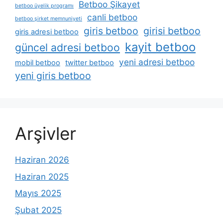
Betboo Şikayet
betboo üyelik programı
canli betboo
betboo şirket memnuniyeti
giris betboo
girisi betboo
giris adresi betboo
kayit betboo
güncel adresi betboo
yeni adresi betboo
mobil betboo
twitter betboo
yeni giris betboo
Arşivler
Haziran 2026
Haziran 2025
Mayıs 2025
Şubat 2025