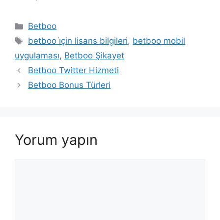
Kategoriler
Betboo
Etiketler
betboo i̇çin lisans bilgileri
,
betboo mobil
uygulaması
,
Betboo Şikayet
Betboo Twitter Hizmeti
Betboo Bonus Türleri
Yorum yapın
Yorum