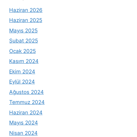
Haziran 2026
Haziran 2025
Mayıs 2025
Şubat 2025
Ocak 2025
Kasım 2024
Ekim 2024
Eylül 2024
Ağustos 2024
Temmuz 2024
Haziran 2024
Mayıs 2024
Nisan 2024