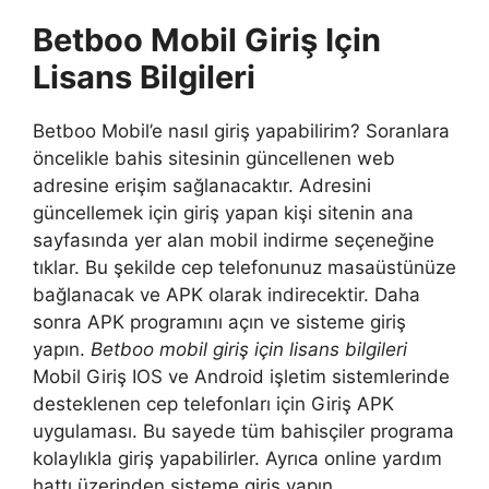
Betboo Mobil Giriş Için
Lisans Bilgileri
Betboo Mobil’e nasıl giriş yapabilirim? Soranlara
öncelikle bahis sitesinin güncellenen web
adresine erişim sağlanacaktır. Adresini
güncellemek için giriş yapan kişi sitenin ana
sayfasında yer alan mobil indirme seçeneğine
tıklar. Bu şekilde cep telefonunuz masaüstünüze
bağlanacak ve APK olarak indirecektir. Daha
sonra APK programını açın ve sisteme giriş
yapın.
Betboo mobil giriş için lisans bilgileri
Mobil Giriş IOS ve Android işletim sistemlerinde
desteklenen cep telefonları için Giriş APK
uygulaması. Bu sayede tüm bahisçiler programa
kolaylıkla giriş yapabilirler. Ayrıca online yardım
hattı üzerinden sisteme giriş yapın.