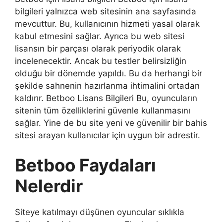
bilgileri yalnızca web sitesinin ana sayfasında
mevcuttur. Bu, kullanıcının hizmeti yasal olarak
kabul etmesini sağlar. Ayrıca bu web sitesi
lisansın bir parçası olarak periyodik olarak
incelenecektir. Ancak bu testler belirsizliğin
olduğu bir dönemde yapıldı. Bu da herhangi bir
şekilde sahnenin hazırlanma ihtimalini ortadan
kaldırır. Betboo Lisans Bilgileri Bu, oyuncuların
sitenin tüm özelliklerini güvenle kullanmasını
sağlar. Yine de bu site yeni ve güvenilir bir bahis
sitesi arayan kullanıcılar için uygun bir adrestir.
Betboo Faydaları
Nelerdir
Siteye katılmayı düşünen oyuncular sıklıkla