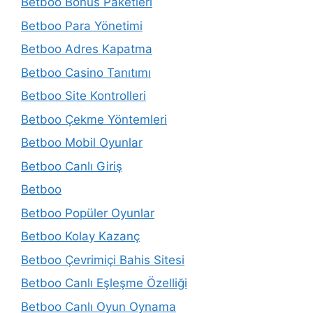
Betboo Bonus Paketleri
Betboo Para Yönetimi
Betboo Adres Kapatma
Betboo Casino Tanıtımı
Betboo Site Kontrolleri
Betboo Çekme Yöntemleri
Betboo Mobil Oyunlar
Betboo Canlı Giriş
Betboo
Betboo Popüler Oyunlar
Betboo Kolay Kazanç
Betboo Çevrimiçi Bahis Sitesi
Betboo Canlı Eşleşme Özelliği
Betboo Canlı Oyun Oynama