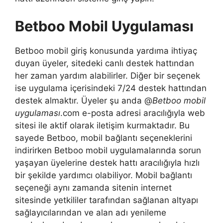
Betboo Mobil Uygulaması
Betboo mobil giriş konusunda yardıma ihtiyaç
duyan üyeler, sitedeki canlı destek hattından
her zaman yardım alabilirler. Diğer bir seçenek
ise uygulama içerisindeki 7/24 destek hattından
destek almaktır. Üyeler şu anda @
Betboo mobil
uygulaması
.com e-posta adresi aracılığıyla web
sitesi ile aktif olarak iletişim kurmaktadır. Bu
sayede Betboo, mobil bağlantı seçeneklerini
indirirken Betboo mobil uygulamalarında sorun
yaşayan üyelerine destek hattı aracılığıyla hızlı
bir şekilde yardımcı olabiliyor. Mobil bağlantı
seçeneği aynı zamanda sitenin internet
sitesinde yetkililer tarafından sağlanan altyapı
sağlayıcılarından ve alan adı yenileme