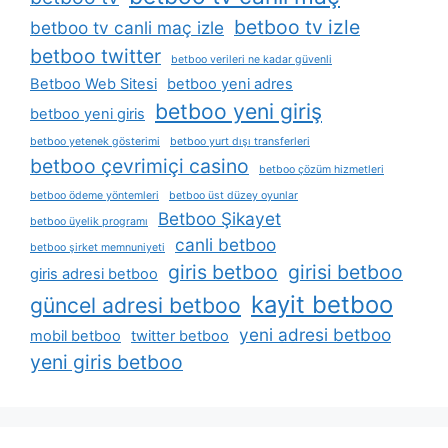
betboo tv izle
betboo tv canli maç izle
betboo twitter
betboo verileri ne kadar güvenli
Betboo Web Sitesi
betboo yeni adres
betboo yeni giriş
betboo yeni giris
betboo yetenek gösterimi
betboo yurt dışı transferleri
betboo çevrimiçi casino
betboo çözüm hizmetleri
betboo ödeme yöntemleri
betboo üst düzey oyunlar
Betboo Şikayet
betboo üyelik programı
canli betboo
betboo şirket memnuniyeti
giris betboo
girisi betboo
giris adresi betboo
kayit betboo
güncel adresi betboo
yeni adresi betboo
mobil betboo
twitter betboo
yeni giris betboo