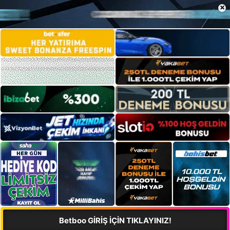
×
Betboo GİRİŞ İÇİN TIKLAYINIZ!