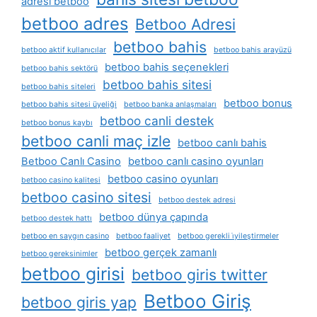
adresi betboo
betboo adres
Betboo Adresi
betboo bahis
betboo aktif kullanıcılar
betboo bahis arayüzü
betboo bahis seçenekleri
betboo bahis sektörü
betboo bahis sitesi
betboo bahis siteleri
betboo bonus
betboo bahis sitesi üyeliği
betboo banka anlaşmaları
betboo canli destek
betboo bonus kaybı
betboo canli maç izle
betboo canlı bahis
Betboo Canlı Casino
betboo canlı casino oyunları
betboo casino oyunları
betboo casino kalitesi
betboo casino sitesi
betboo destek adresi
betboo dünya çapında
betboo destek hattı
betboo en saygın casino
betboo faaliyet
betboo gerekli i̇yileştirmeler
betboo gerçek zamanlı
betboo gereksinimler
betboo girisi
betboo giris twitter
Betboo Giriş
betboo giris yap