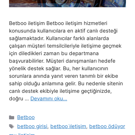
Betboo iletişim Betboo iletişim hizmetleri
konusunda kullanıcılara en aktif canlı desteği
sağlamaktadır. Kullanıcılar farklı alanlarda
çalışan müşteri temsilcileriyle iletişime geçmek
için diledikleri zaman bu departmana
başvurabilirler. Müşteri danışmanları hedefe
yönelik destek sağlar. Bu, her kullanıcının
sorunlara anında yanıt veren tanımlı bir ekibe
sahip olduğu anlamına gelir. Bu nedenle sitenin
canlı destek ekibiyle iletişime geçtiğinizde,
doğru …
Devamını oku…
Kategoriler
Betboo
Etiketler
betboo girisi
,
betboo i̇letişim
,
betboo ödüyor