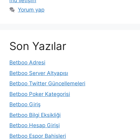
mu iletişim
Yorum yap
Son Yazılar
Betboo Adresi
Betboo Server Altyapısı
Betboo Twitter Güncellemeleri
Betboo Poker Kategorisi
Betboo Giriş
Betboo Bilgi Eksikliği
Betboo Hesap Girişi
Betboo Espor Bahisleri