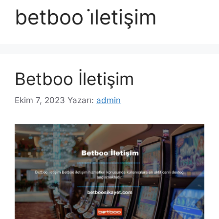
betboo i̇letişim
Betboo İletişim
Ekim 7, 2023
Yazarı:
admin