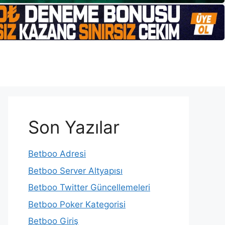
Son Yazılar
Betboo Adresi
Betboo Server Altyapısı
Betboo Twitter Güncellemeleri
Betboo Poker Kategorisi
Betboo Giriş