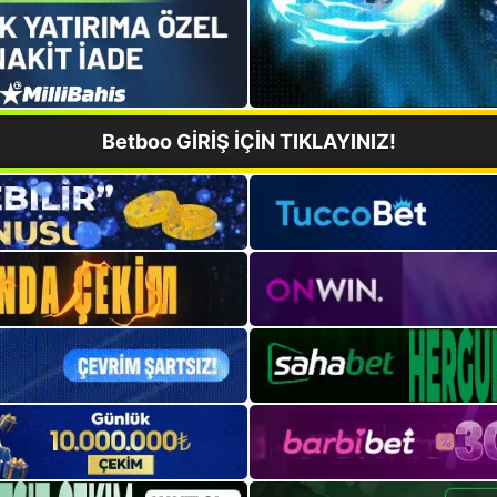
Betboo GİRİŞ İÇİN TIKLAYINIZ!