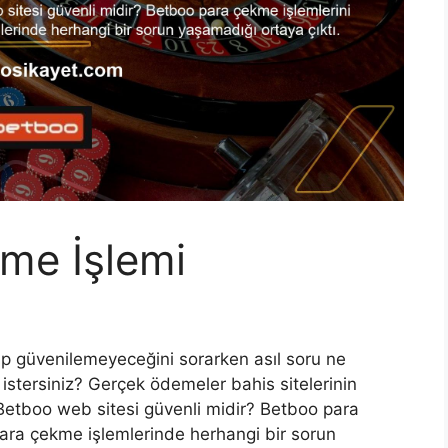
me İşlemi
p güvenilemeyeceğini sorarken asıl soru ne
stersiniz? Gerçek ödemeler bahis sitelerinin
n Betboo web sitesi güvenli midir? Betboo para
 para çekme işlemlerinde herhangi bir sorun