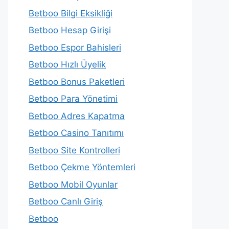
Betboo Bilgi Eksikliği
Betboo Hesap Girişi
Betboo Espor Bahisleri
Betboo Hızlı Üyelik
Betboo Bonus Paketleri
Betboo Para Yönetimi
Betboo Adres Kapatma
Betboo Casino Tanıtımı
Betboo Site Kontrolleri
Betboo Çekme Yöntemleri
Betboo Mobil Oyunlar
Betboo Canlı Giriş
Betboo