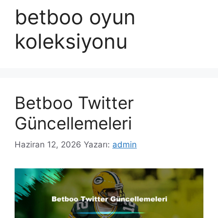
betboo oyun
koleksiyonu
Betboo Twitter
Güncellemeleri
Haziran 12, 2026
Yazarı:
admin