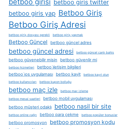
betboo girisi
betboo giris twitter
Betboo Giriş
betboo giris yap
Betboo Giriş Adresi
betboo giriş dosyası gerekli
betboo giriş yapmak
Betboo Güncel
betboo güncel adres
betboo güncel adresi
betboo güncel canlı bahis
betboo güvenebilir misin
betboo güvenlir mi
betboo i̇letişim bilgileri
betboo hizmetleri
betboo i̇os uygulaması
betboo kayit
betboo kayıt olun
betboo kullanıcıları
betboo kupon bolluğu
betboo maç izle
betboo maç izleme
betboo mobil uygulaması
betboo mesai saatleri
betboo nasil bir site
betboo müşteri odaklı
betboo para çekme
betboo online çağrı
betboo popüler bonuslar
betboo promosyon kodu
betboo promosyon