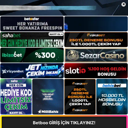
×
Betboo GİRİŞ İÇİN TIKLAYINIZ!