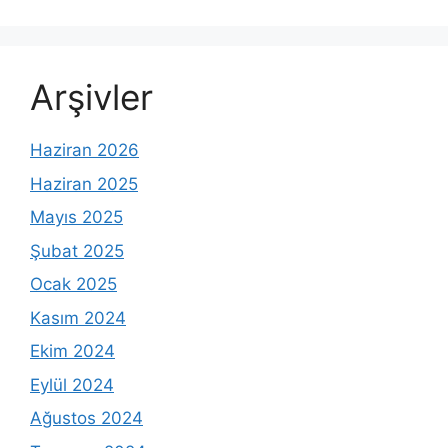
Arşivler
Haziran 2026
Haziran 2025
Mayıs 2025
Şubat 2025
Ocak 2025
Kasım 2024
Ekim 2024
Eylül 2024
Ağustos 2024