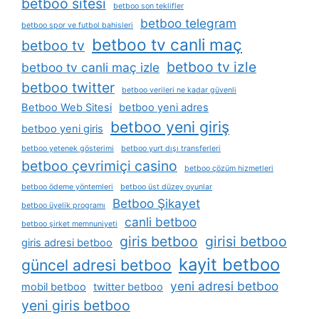
betboo sitesi
betboo son teklifler
betboo telegram
betboo spor ve futbol bahisleri
betboo tv canli maç
betboo tv
betboo tv izle
betboo tv canli maç izle
betboo twitter
betboo verileri ne kadar güvenli
Betboo Web Sitesi
betboo yeni adres
betboo yeni giriş
betboo yeni giris
betboo yetenek gösterimi
betboo yurt dışı transferleri
betboo çevrimiçi casino
betboo çözüm hizmetleri
betboo ödeme yöntemleri
betboo üst düzey oyunlar
Betboo Şikayet
betboo üyelik programı
canli betboo
betboo şirket memnuniyeti
giris betboo
girisi betboo
giris adresi betboo
kayit betboo
güncel adresi betboo
yeni adresi betboo
mobil betboo
twitter betboo
yeni giris betboo