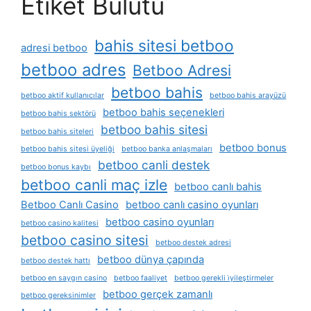
Etiket Bulutu
bahis sitesi betboo
adresi betboo
betboo adres
Betboo Adresi
betboo bahis
betboo aktif kullanıcılar
betboo bahis arayüzü
betboo bahis seçenekleri
betboo bahis sektörü
betboo bahis sitesi
betboo bahis siteleri
betboo bonus
betboo bahis sitesi üyeliği
betboo banka anlaşmaları
betboo canli destek
betboo bonus kaybı
betboo canli maç izle
betboo canlı bahis
Betboo Canlı Casino
betboo canlı casino oyunları
betboo casino oyunları
betboo casino kalitesi
betboo casino sitesi
betboo destek adresi
betboo dünya çapında
betboo destek hattı
betboo en saygın casino
betboo faaliyet
betboo gerekli i̇yileştirmeler
betboo gerçek zamanlı
betboo gereksinimler