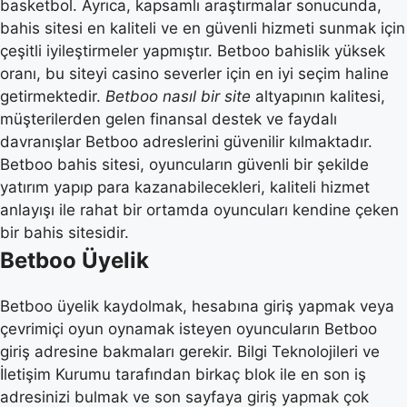
basketbol. Ayrıca, kapsamlı araştırmalar sonucunda,
bahis sitesi en kaliteli ve en güvenli hizmeti sunmak için
çeşitli iyileştirmeler yapmıştır. Betboo bahislik yüksek
oranı, bu siteyi casino severler için en iyi seçim haline
getirmektedir.
Betboo nasıl bir site
altyapının kalitesi,
müşterilerden gelen finansal destek ve faydalı
davranışlar Betboo adreslerini güvenilir kılmaktadır.
Betboo bahis sitesi, oyuncuların güvenli bir şekilde
yatırım yapıp para kazanabilecekleri, kaliteli hizmet
anlayışı ile rahat bir ortamda oyuncuları kendine çeken
bir bahis sitesidir.
Betboo Üyelik
Betboo üyelik kaydolmak, hesabına giriş yapmak veya
çevrimiçi oyun oynamak isteyen oyuncuların Betboo
giriş adresine bakmaları gerekir. Bilgi Teknolojileri ve
İletişim Kurumu tarafından birkaç blok ile en son iş
adresinizi bulmak ve son sayfaya giriş yapmak çok