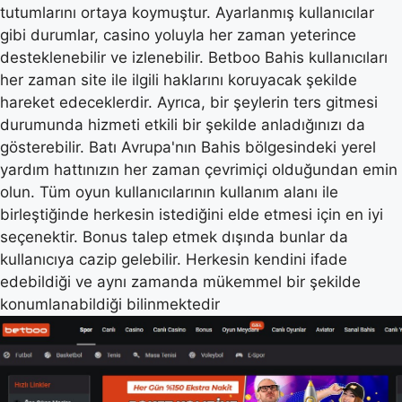
tutumlarını ortaya koymuştur. Ayarlanmış kullanıcılar
gibi durumlar, casino yoluyla her zaman yeterince
desteklenebilir ve izlenebilir. Betboo Bahis kullanıcıları
her zaman site ile ilgili haklarını koruyacak şekilde
hareket edeceklerdir. Ayrıca, bir şeylerin ters gitmesi
durumunda hizmeti etkili bir şekilde anladığınızı da
gösterebilir. Batı Avrupa'nın Bahis bölgesindeki yerel
yardım hattınızın her zaman çevrimiçi olduğundan emin
olun. Tüm oyun kullanıcılarının kullanım alanı ile
birleştiğinde herkesin istediğini elde etmesi için en iyi
seçenektir. Bonus talep etmek dışında bunlar da
kullanıcıya cazip gelebilir. Herkesin kendini ifade
edebildiği ve aynı zamanda mükemmel bir şekilde
konumlanabildiği bilinmektedir