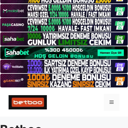
İçeriğe
atla
Menü