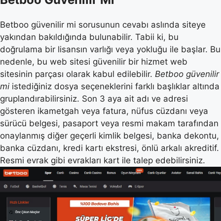
Betboo güvenilir mi sorusunun cevabı aslında siteye
yakından bakıldığında bulunabilir. Tabii ki, bu
doğrulama bir lisansın varlığı veya yokluğu ile başlar. Bu
nedenle, bu web sitesi güvenilir bir hizmet web
sitesinin parçası olarak kabul edilebilir.
Betboo güvenilir
mi
istediğiniz dosya seçeneklerini farklı başlıklar altında
gruplandırabilirsiniz. Son 3 aya ait adı ve adresi
gösteren ikametgah veya fatura, nüfus cüzdanı veya
sürücü belgesi, pasaport veya resmi makam tarafından
onaylanmış diğer geçerli kimlik belgesi, banka dekontu,
banka cüzdanı, kredi kartı ekstresi, önlü arkalı akreditif.
Resmi evrak gibi evrakları kart ile talep edebilirsiniz.