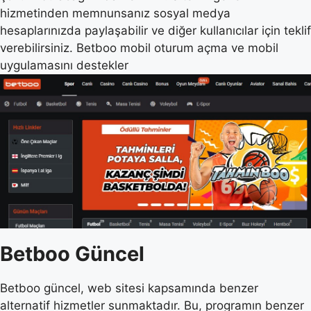
hizmetinden memnunsanız sosyal medya
hesaplarınızda paylaşabilir ve diğer kullanıcılar için teklif
verebilirsiniz. Betboo mobil oturum açma ve mobil
uygulamasını destekler
Betboo Güncel
Betboo güncel, web sitesi kapsamında benzer
alternatif hizmetler sunmaktadır. Bu, programın benzer