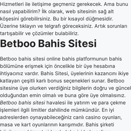
Hizmetleri ile iletişime geçmeniz gerekecek. Ama bunu
nasıl yapabilirim? İlk olarak, web sitesinin sağ alt
köşesini görebilirsiniz. Bu bir kısayol düğmesidir.
Üzerine tıklayın ve telgrafı göreceksiniz. Artık sorunları
tartışabilir ve çözümler bulabiliriz.
Betboo Bahis Sitesi
Betboo bahis sitesi online bahis platformunun bahis
bölümüne erişmek için öncelikle bir üye hesabına
ihtiyacınız vardır. Bahis Sitesi, üyelerinin kazancını ikiye
katlayan çeşitli karlı bonus seçenekleri sunar. Betboo
sitesine üye olurken verdiğiniz bilgilerin doğru ve güncel
olduğundan emin olmalı ve buna göre üye olmalısınız.
Betboo bahis sitesi
havalesi ile yatırım ve para çekme
işlemleri ilgili limitler dahilinde mümkündür. En iyi
adreslerden oynayabileceğiniz canlı casino oyunları,
masa ve kart oyunlarının karışımıdır. Bahis şirketi