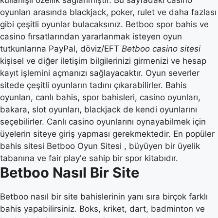
oyunları arasında blackjack, poker, rulet ve daha fazlası
gibi çeşitli oyunlar bulacaksınız. Betboo spor bahis ve
casino fırsatlarından yararlanmak isteyen oyun
tutkunlarına PayPal, döviz/EFT
Betboo casino sitesi
kişisel ve diğer iletişim bilgilerinizi girmenizi ve hesap
kayıt işlemini açmanızı sağlayacaktır. Oyun severler
sitede çeşitli oyunların tadını çıkarabilirler. Bahis
oyunları, canlı bahis, spor bahisleri, casino oyunları,
bakara, slot oyunları, blackjack de kendi oyunlarını
seçebilirler. Canlı casino oyunlarını oynayabilmek için
üyelerin siteye giriş yapması gerekmektedir. En popüler
bahis sitesi Betboo Oyun Sitesi , büyüyen bir üyelik
tabanına ve fair play'e sahip bir spor kitabıdır.
Betboo Nasıl Bir Site
Betboo nasıl bir site bahislerinin yanı sıra birçok farklı
bahis yapabilirsiniz. Boks, kriket, dart, badminton ve