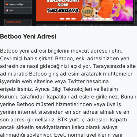
Betboo Yeni Adresi
Betboo yeni adresi bilgilerini mevcut adrese iletin.
Çevrimiçi bahis şirketi Betboo, eski adresinizden yeni
adresinize nasıl gideceğinizi açıklıyor. Tarayıcınızda site
adını aratıp Betboo giriş adresini aratarak muhtemelen
işyerinin web sitesine veya Twitter hesabına
erişebilirsiniz. Ayrıca Bilgi Teknolojileri ve İletişim
Kurumu tarafından kapatılan adreslere girilemez. Bunun
yerine Betboo müşteri hizmetlerinden veya üye iş
yerinin internet sitesinden en son adresi almalı ve en
son adresi girmelisiniz. BTK yurt içi adresleri kapattı
ancak şirketin sevkiyatlarının kalıcı olarak askıya
alınmadığı söyleniyor. Evet, normal üyeliklerin yanı