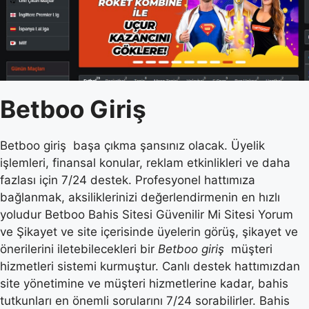
Betboo Giriş
Betboo giriş başa çıkma şansınız olacak. Üyelik
işlemleri, finansal konular, reklam etkinlikleri ve daha
fazlası için 7/24 destek. Profesyonel hattımıza
bağlanmak, aksiliklerinizi değerlendirmenin en hızlı
yoludur Betboo Bahis Sitesi Güvenilir Mi Sitesi Yorum
ve Şikayet ve site içerisinde üyelerin görüş, şikayet ve
önerilerini iletebilecekleri bir
Betboo giriş
müşteri
hizmetleri sistemi kurmuştur. Canlı destek hattımızdan
site yönetimine ve müşteri hizmetlerine kadar, bahis
tutkunları en önemli sorularını 7/24 sorabilirler. Bahis