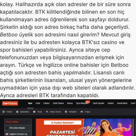
kolay. Halihazırda açık olan adresler de bir süre sonra
kapatılacaktır. BTK kilitlendiğinde bilinen en son hiç
kullanılmayan adres öğrenilerek son sayfayı doldurur.
Şirketin aldığı son adres birkaç hafta daha geçerliydi.
Betboo üyelik
son adresimi nasıl girerim? Mevcut giriş
adresiniz ile bu adresten kolayca BTK'sız casino ve
spor bahisleri yapabilirsiniz. Ayrıca siteye cep
telefonunuzdan veya bilgisayarınızdan erişmek için
arayın. Türkçe ve İngilizce online bahisler için Betboo
açtığı son adresten bahis yapılmalıdır. Lisanslı canlı
bahis şirketlerinin lisansları, ulusal yayın yönergelerine
uymadıkları için yasa dışı web siteleri olarak adlandırılır.
Ayrıca adresleri BTK tarafından kapatıldı.