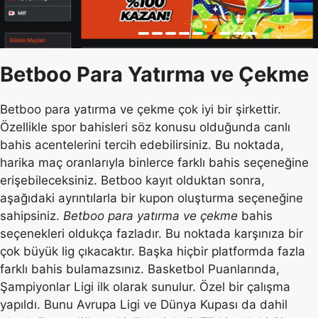
Betboo Para Yatırma ve Çekme
Betboo para yatırma ve çekme çok iyi bir şirkettir.
Özellikle spor bahisleri söz konusu olduğunda canlı
bahis acentelerini tercih edebilirsiniz. Bu noktada,
harika maç oranlarıyla binlerce farklı bahis seçeneğine
erişebileceksiniz. Betboo kayıt olduktan sonra,
aşağıdaki ayrıntılarla bir kupon oluşturma seçeneğine
sahipsiniz.
Betboo para yatırma ve çekme
bahis
seçenekleri oldukça fazladır. Bu noktada karşınıza bir
çok büyük lig çıkacaktır. Başka hiçbir platformda fazla
farklı bahis bulamazsınız. Basketbol Puanlarında,
Şampiyonlar Ligi ilk olarak sunulur. Özel bir çalışma
yapıldı. Bunu Avrupa Ligi ve Dünya Kupası da dahil