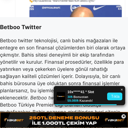
Betboo Twitter
Betboo twitter teknolojisi, canlı bahis mağazaları ile
entegre en son finansal çözümlerden biri olarak ortaya
çıkmıştır. Bahis sitesi deneyimli bir ekip tarafından
yönetilir ve kurulur. Finansal prosedürler, özellikle para
yatırırken veya çekerken üyelere gönül rahatlığı
sağlayan kaliteli çözümleri içerir. Dolayısıyla, bir canlı
bahis bürosuna üye olduktan sonra finansal işlemler
planlarsanız, bu işlemlere mobil para çekme işlemleri
eklenecektir.
Betboo twitter
söz konusu olduğunda,
Betboo Türkiye Premier Ligi oranları oldukça
muhafazakar. Bahis pazarına girdiğinden beri sitenin
×
kalitesi gelişmeye devam etti. Tasarımı ve üyeleri ile
olan iyi ilişkileri ile tanınan site, Twitter programından