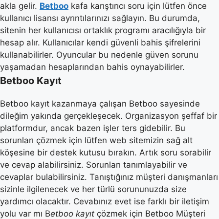
akla gelir.
Betboo
kafa karıştırıcı soru için lütfen önce
kullanıcı lisansı ayrıntılarınızı sağlayın. Bu durumda,
sitenin her kullanıcısı ortaklık programı aracılığıyla bir
hesap alır. Kullanıcılar kendi güvenli bahis şifrelerini
kullanabilirler. Oyuncular bu nedenle güven sorunu
yaşamadan hesaplarından bahis oynayabilirler.
Betboo Kayıt
Betboo kayıt kazanmaya çalışan Betboo sayesinde
dileğim yakında gerçekleşecek. Organizasyon şeffaf bir
platformdur, ancak bazen işler ters gidebilir. Bu
sorunları çözmek için lütfen web sitemizin sağ alt
köşesine bir destek kutusu bırakın. Artık soru sorabilir
ve cevap alabilirsiniz. Sorunları tanımlayabilir ve
cevaplar bulabilirsiniz. Tanıştığınız müşteri danışmanları
sizinle ilgilenecek ve her türlü sorununuzda size
yardımcı olacaktır. Cevabınız evet ise farklı bir iletişim
yolu var mı B
etboo kayıt
çözmek için Betboo Müşteri