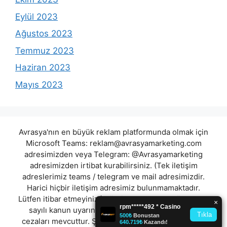
Eylül 2023
Ağustos 2023
Temmuz 2023
Haziran 2023
Mayıs 2023
Avrasya'nın en büyük reklam platformunda olmak için
Microsoft Teams:
reklam@avrasyamarketing.com
adresimizden veya Telegram: @Avrasyamarketing
adresimizden irtibat kurabilirsiniz. (Tek iletişim
adreslerimiz teams / telegram ve mail adresimizdir.
Harici hiçbir iletişim adresimiz bulunmamaktadır.
Lütfen itibar etmeyiniz.) Türkiye yasalarına göre 7258
sayılı kanun uyarınca yasa dışı bahis oynamanın
cezaları mevcuttur. Şu an bulunduğunuz site hiç bir