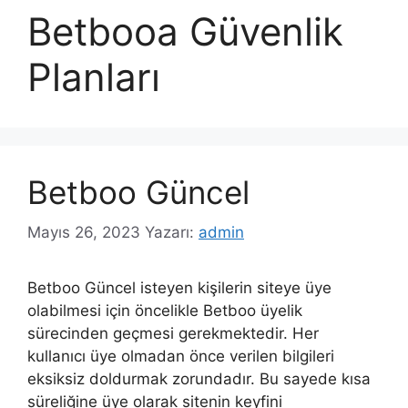
Betbooa Güvenlik
Planları
Betboo Güncel
Mayıs 26, 2023
Yazarı:
admin
Betboo Güncel isteyen kişilerin siteye üye
olabilmesi için öncelikle Betboo üyelik
sürecinden geçmesi gerekmektedir. Her
kullanıcı üye olmadan önce verilen bilgileri
eksiksiz doldurmak zorundadır. Bu sayede kısa
süreliğine üye olarak sitenin keyfini