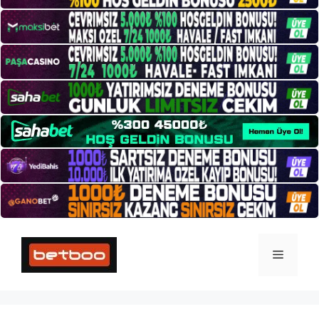
İçeriğe
atla
Menü