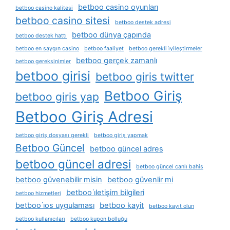
betboo casino oyunları
betboo casino kalitesi
betboo casino sitesi
betboo destek adresi
betboo dünya çapında
betboo destek hattı
betboo en saygın casino
betboo faaliyet
betboo gerekli i̇yileştirmeler
betboo gerçek zamanlı
betboo gereksinimler
betboo girisi
betboo giris twitter
Betboo Giriş
betboo giris yap
Betboo Giriş Adresi
betboo giriş dosyası gerekli
betboo giriş yapmak
Betboo Güncel
betboo güncel adres
betboo güncel adresi
betboo güncel canlı bahis
betboo güvenebilir misin
betboo güvenlir mi
betboo i̇letişim bilgileri
betboo hizmetleri
betboo i̇os uygulaması
betboo kayit
betboo kayıt olun
betboo kullanıcıları
betboo kupon bolluğu