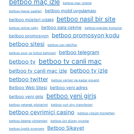
betboo maç izle
betboo maç izleme
betboo mobil uygulaması
betboo mesai saatleri
betboo nasil bir site
betboo müşteri odaklı
betboo para çekme
betboo online çağrı
betboo popüler bonuslar
betboo promosyon kodu
betboo promosyon
betboo sitesi
betboo son teklifler
betboo telegram
betboo spor ve futbol bahisleri
betboo tv canli maç
betboo tv
betboo tv izle
betboo tv canli maç izle
betboo twitter
betboo verileri ne kadar güvenli
Betboo Web Sitesi
betboo yeni adres
betboo yeni giriş
betboo yeni giris
betboo yetenek gösterimi
betboo yurt dışı transferleri
betboo çevrimiçi casino
betboo çözüm hizmetleri
betboo ödeme yöntemleri
betboo üst düzey oyunlar
Betboo Şikayet
betboo üyelik programı