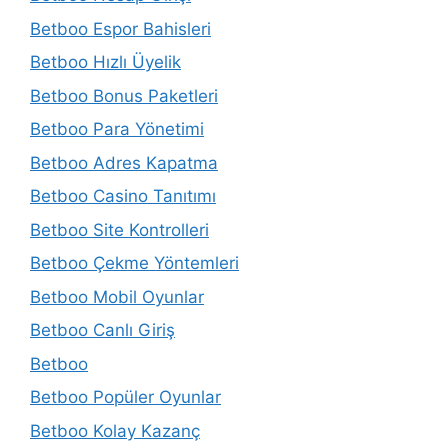
Betboo Espor Bahisleri
Betboo Hızlı Üyelik
Betboo Bonus Paketleri
Betboo Para Yönetimi
Betboo Adres Kapatma
Betboo Casino Tanıtımı
Betboo Site Kontrolleri
Betboo Çekme Yöntemleri
Betboo Mobil Oyunlar
Betboo Canlı Giriş
Betboo
Betboo Popüler Oyunlar
Betboo Kolay Kazanç