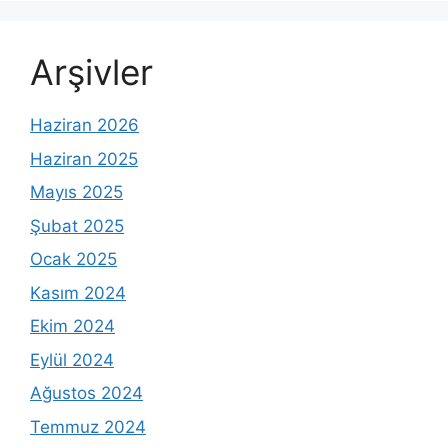
Arşivler
Haziran 2026
Haziran 2025
Mayıs 2025
Şubat 2025
Ocak 2025
Kasım 2024
Ekim 2024
Eylül 2024
Ağustos 2024
Temmuz 2024