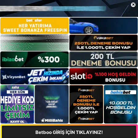
×
Betboo GİRİŞ İÇİN TIKLAYINIZ!