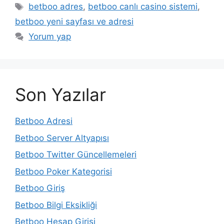
Etiketler
betboo adres
,
betboo canlı casino sistemi
,
betboo yeni sayfası ve adresi
Yorum yap
Son Yazılar
Betboo Adresi
Betboo Server Altyapısı
Betboo Twitter Güncellemeleri
Betboo Poker Kategorisi
Betboo Giriş
Betboo Bilgi Eksikliği
Betboo Hesap Girişi