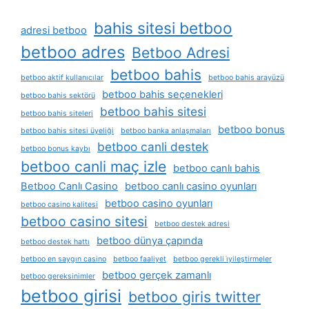
bahis sitesi betboo
adresi betboo
betboo adres
Betboo Adresi
betboo bahis
betboo aktif kullanıcılar
betboo bahis arayüzü
betboo bahis seçenekleri
betboo bahis sektörü
betboo bahis sitesi
betboo bahis siteleri
betboo bonus
betboo bahis sitesi üyeliği
betboo banka anlaşmaları
betboo canli destek
betboo bonus kaybı
betboo canli maç izle
betboo canlı bahis
Betboo Canlı Casino
betboo canlı casino oyunları
betboo casino oyunları
betboo casino kalitesi
betboo casino sitesi
betboo destek adresi
betboo dünya çapında
betboo destek hattı
betboo en saygın casino
betboo faaliyet
betboo gerekli i̇yileştirmeler
betboo gerçek zamanlı
betboo gereksinimler
betboo girisi
betboo giris twitter