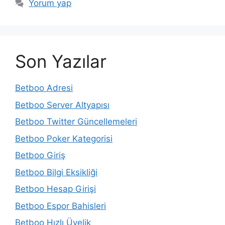
Yorum yap
Son Yazılar
Betboo Adresi
Betboo Server Altyapısı
Betboo Twitter Güncellemeleri
Betboo Poker Kategorisi
Betboo Giriş
Betboo Bilgi Eksikliği
Betboo Hesap Girişi
Betboo Espor Bahisleri
Betboo Hızlı Üyelik