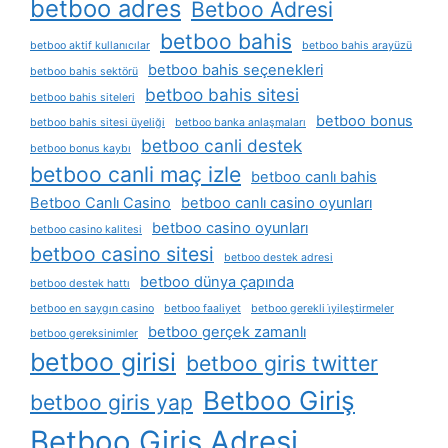
betboo adres
Betboo Adresi
betboo bahis
betboo aktif kullanıcılar
betboo bahis arayüzü
betboo bahis seçenekleri
betboo bahis sektörü
betboo bahis sitesi
betboo bahis siteleri
betboo bonus
betboo bahis sitesi üyeliği
betboo banka anlaşmaları
betboo canli destek
betboo bonus kaybı
betboo canli maç izle
betboo canlı bahis
Betboo Canlı Casino
betboo canlı casino oyunları
betboo casino oyunları
betboo casino kalitesi
betboo casino sitesi
betboo destek adresi
betboo dünya çapında
betboo destek hattı
betboo en saygın casino
betboo faaliyet
betboo gerekli i̇yileştirmeler
betboo gerçek zamanlı
betboo gereksinimler
betboo girisi
betboo giris twitter
Betboo Giriş
betboo giris yap
Betboo Giriş Adresi