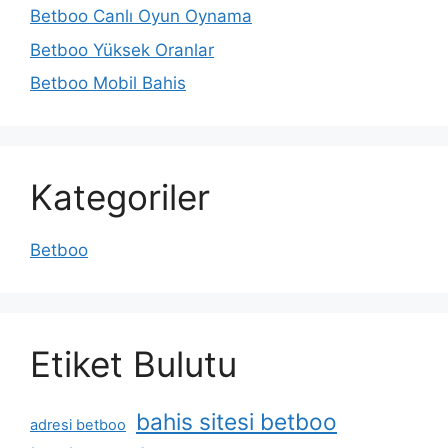
Betboo Canlı Oyun Oynama
Betboo Yüksek Oranlar
Betboo Mobil Bahis
Kategoriler
Betboo
Etiket Bulutu
bahis sitesi betboo
adresi betboo