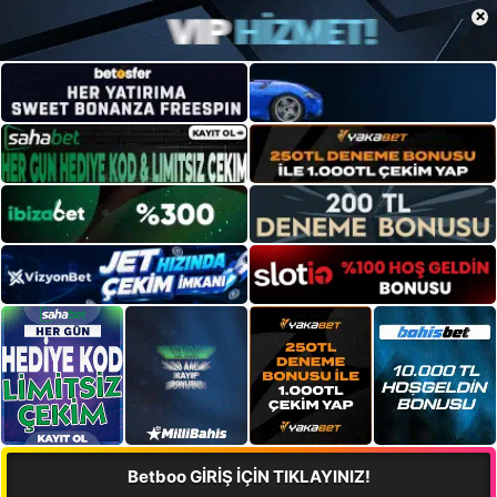
×
Betboo GİRİŞ İÇİN TIKLAYINIZ!