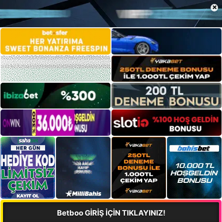
×
Betboo GİRİŞ İÇİN TIKLAYINIZ!