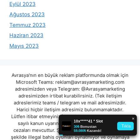
Eylül 2023
Ağustos 2023
Temmuz 2023
Haziran 2023
Mayıs 2023
Avrasya'nın en büyük reklam platformunda olmak için
Microsoft Teams:
reklam@avrasyamarketing.com
adresimizden veya Telegram: @Avrasyamarketing
adresimizden irtibat kurabilirsiniz. (Tek iletişim
adreslerimiz teams / telegram ve mail adresimizdir.
Harici hiçbir iletişim adresimiz bulunmamaktadır.
Lütfen itibar etmeyiniz.) Türkiye yasalarına göre 7258
sayılı kanun uyarınca yasa dışı bahis oynamanın
cezaları mevcuttur. Şu an bulunduğunuz site hiç bir
şekilde illegal bahis oyunları oynatmıyor ve oynamaya