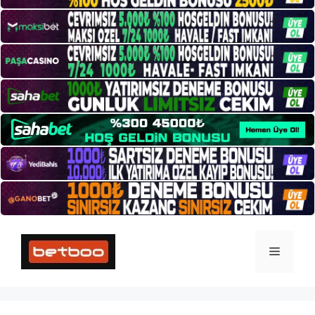
İçeriğe
atla
Menü