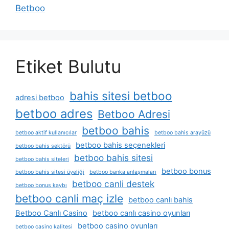
Betboo
Etiket Bulutu
bahis sitesi betboo
adresi betboo
betboo adres
Betboo Adresi
betboo bahis
betboo aktif kullanıcılar
betboo bahis arayüzü
betboo bahis seçenekleri
betboo bahis sektörü
betboo bahis sitesi
betboo bahis siteleri
betboo bonus
betboo bahis sitesi üyeliği
betboo banka anlaşmaları
betboo canli destek
betboo bonus kaybı
betboo canli maç izle
betboo canlı bahis
Betboo Canlı Casino
betboo canlı casino oyunları
betboo casino oyunları
betboo casino kalitesi