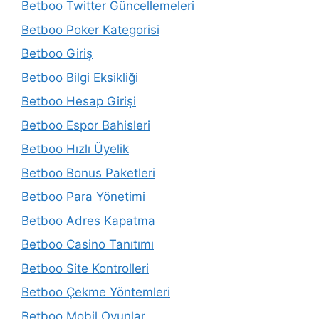
Betboo Twitter Güncellemeleri
Betboo Poker Kategorisi
Betboo Giriş
Betboo Bilgi Eksikliği
Betboo Hesap Girişi
Betboo Espor Bahisleri
Betboo Hızlı Üyelik
Betboo Bonus Paketleri
Betboo Para Yönetimi
Betboo Adres Kapatma
Betboo Casino Tanıtımı
Betboo Site Kontrolleri
Betboo Çekme Yöntemleri
Betboo Mobil Oyunlar