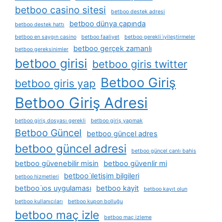
betboo casino sitesi
betboo destek adresi
betboo dünya çapında
betboo destek hattı
betboo en saygın casino
betboo faaliyet
betboo gerekli i̇yileştirmeler
betboo gerçek zamanlı
betboo gereksinimler
betboo girisi
betboo giris twitter
Betboo Giriş
betboo giris yap
Betboo Giriş Adresi
betboo giriş dosyası gerekli
betboo giriş yapmak
Betboo Güncel
betboo güncel adres
betboo güncel adresi
betboo güncel canlı bahis
betboo güvenebilir misin
betboo güvenlir mi
betboo i̇letişim bilgileri
betboo hizmetleri
betboo i̇os uygulaması
betboo kayit
betboo kayıt olun
betboo kullanıcıları
betboo kupon bolluğu
betboo maç izle
betboo maç izleme