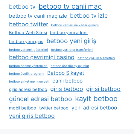
betboo tv canli maç
betboo tv
betboo tv izle
betboo tv canli maç izle
betboo twitter
betboo verileri ne kadar güvenli
Betboo Web Sitesi
betboo yeni adres
betboo yeni giriş
betboo yeni giris
betboo yetenek gösterimi
betboo yurt dışı transferleri
betboo çevrimiçi casino
betboo çözüm hizmetleri
betboo ödeme yöntemleri
betboo üst düzey oyunlar
Betboo Şikayet
betboo üyelik programı
canli betboo
betboo şirket memnuniyeti
giris betboo
girisi betboo
giris adresi betboo
kayit betboo
güncel adresi betboo
yeni adresi betboo
mobil betboo
twitter betboo
yeni giris betboo