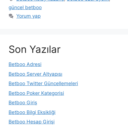
güncel betboo
Yorum yap
Son Yazılar
Betboo Adresi
Betboo Server Altyapısı
Betboo Twitter Güncellemeleri
Betboo Poker Kategorisi
Betboo Giriş
Betboo Bilgi Eksikliği
Betboo Hesap Girişi