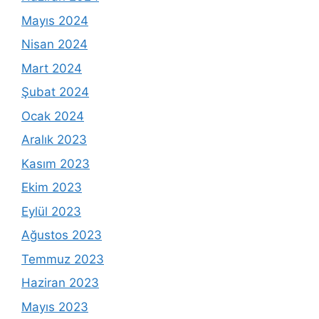
Mayıs 2024
Nisan 2024
Mart 2024
Şubat 2024
Ocak 2024
Aralık 2023
Kasım 2023
Ekim 2023
Eylül 2023
Ağustos 2023
Temmuz 2023
Haziran 2023
Mayıs 2023