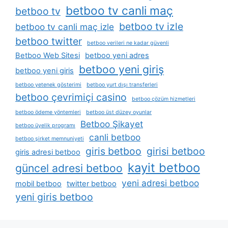
betboo tv canli maç
betboo tv
betboo tv izle
betboo tv canli maç izle
betboo twitter
betboo verileri ne kadar güvenli
Betboo Web Sitesi
betboo yeni adres
betboo yeni giriş
betboo yeni giris
betboo yetenek gösterimi
betboo yurt dışı transferleri
betboo çevrimiçi casino
betboo çözüm hizmetleri
betboo ödeme yöntemleri
betboo üst düzey oyunlar
Betboo Şikayet
betboo üyelik programı
canli betboo
betboo şirket memnuniyeti
giris betboo
girisi betboo
giris adresi betboo
kayit betboo
güncel adresi betboo
yeni adresi betboo
mobil betboo
twitter betboo
yeni giris betboo