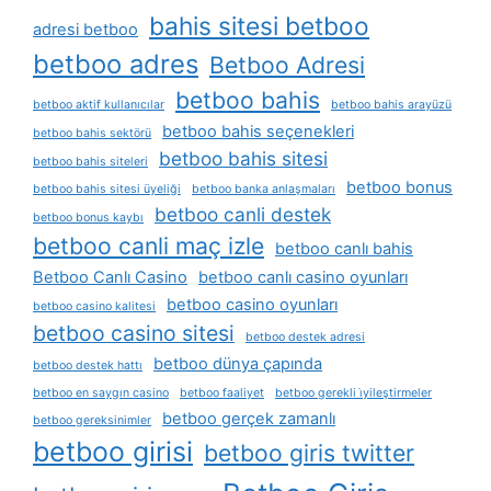
bahis sitesi betboo
adresi betboo
betboo adres
Betboo Adresi
betboo bahis
betboo aktif kullanıcılar
betboo bahis arayüzü
betboo bahis seçenekleri
betboo bahis sektörü
betboo bahis sitesi
betboo bahis siteleri
betboo bonus
betboo bahis sitesi üyeliği
betboo banka anlaşmaları
betboo canli destek
betboo bonus kaybı
betboo canli maç izle
betboo canlı bahis
Betboo Canlı Casino
betboo canlı casino oyunları
betboo casino oyunları
betboo casino kalitesi
betboo casino sitesi
betboo destek adresi
betboo dünya çapında
betboo destek hattı
betboo en saygın casino
betboo faaliyet
betboo gerekli i̇yileştirmeler
betboo gerçek zamanlı
betboo gereksinimler
betboo girisi
betboo giris twitter