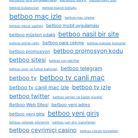
betboo kayıt olun
betboo kullanıcıları
betboo kupon bolluğu
betboo maç izle
betboo maç izleme
betboo mobil uygulaması
betboo mesai saatleri
betboo nasil bir site
betboo müşteri odaklı
betboo para çekme
betboo online çağrı
betboo popüler bonuslar
betboo promosyon kodu
betboo promosyon
betboo sitesi
betboo son teklifler
betboo telegram
betboo spor ve futbol bahisleri
betboo tv canli maç
betboo tv
betboo tv izle
betboo tv canli maç izle
betboo twitter
betboo verileri ne kadar güvenli
Betboo Web Sitesi
betboo yeni adres
betboo yeni giriş
betboo yeni giris
betboo yetenek gösterimi
betboo yurt dışı transferleri
betboo çevrimiçi casino
betboo çözüm hizmetleri