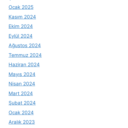
Ocak 2025
Kasım 2024
Ekim 2024
Eylül 2024
Ağustos 2024
Temmuz 2024
Haziran 2024
Mayıs 2024
Nisan 2024
Mart 2024
Şubat 2024
Ocak 2024
Aralık 2023