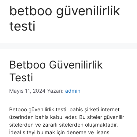
betboo güvenilirlik
testi
Betboo Güvenilirlik
Testi
Mayıs 11, 2024
Yazarı:
admin
Betboo güvenilirlik testi bahis şirketi internet
üzerinden bahis kabul eder. Bu siteler güvenilir
sitelerden ve zararlı sitelerden oluşmaktadır.
İdeal siteyi bulmak için deneme ve lisans