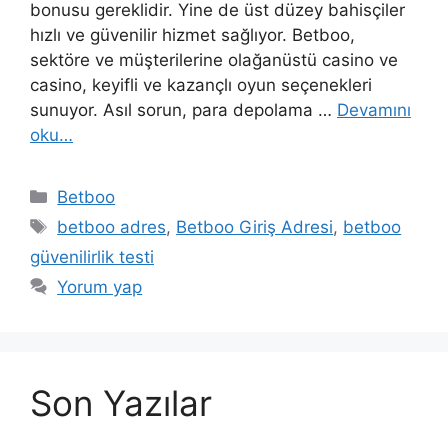
bonusu gereklidir. Yine de üst düzey bahisçiler
hızlı ve güvenilir hizmet sağlıyor. Betboo,
sektöre ve müşterilerine olağanüstü casino ve
casino, keyifli ve kazançlı oyun seçenekleri
sunuyor. Asıl sorun, para depolama …
Devamını
oku…
Kategoriler
Betboo
Etiketler
betboo adres
,
Betboo Giriş Adresi
,
betboo
güvenilirlik testi
Yorum yap
Son Yazılar