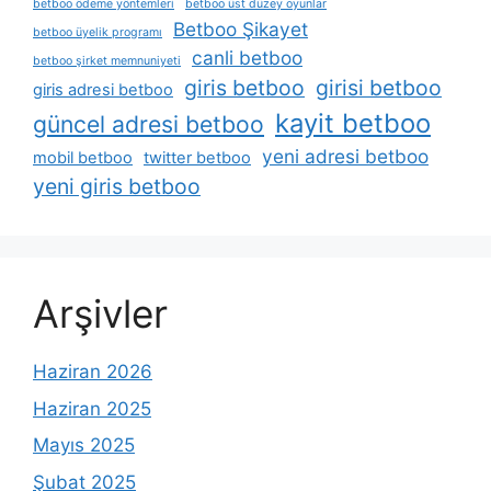
betboo ödeme yöntemleri
betboo üst düzey oyunlar
Betboo Şikayet
betboo üyelik programı
canli betboo
betboo şirket memnuniyeti
giris betboo
girisi betboo
giris adresi betboo
kayit betboo
güncel adresi betboo
yeni adresi betboo
mobil betboo
twitter betboo
yeni giris betboo
Arşivler
Haziran 2026
Haziran 2025
Mayıs 2025
Şubat 2025