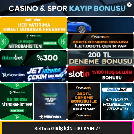
×
Betboo GİRİŞ İÇİN TIKLAYINIZ!