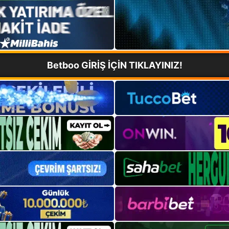
Betboo GİRİŞ İÇİN TIKLAYINIZ!