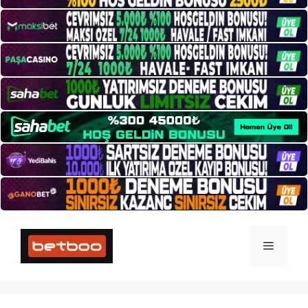
İçeriğe
atla
Menü