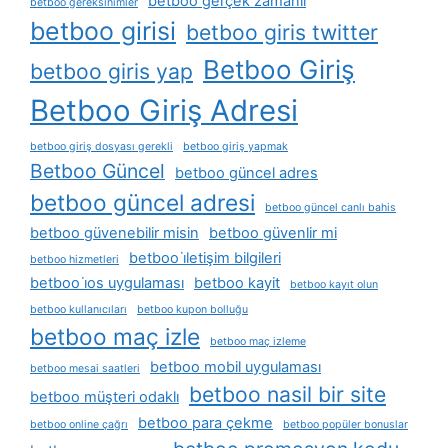
betboo gerçek zamanlı
betboo gereksinimler
betboo girisi
betboo giris twitter
Betboo Giriş
betboo giris yap
Betboo Giriş Adresi
betboo giriş dosyası gerekli
betboo giriş yapmak
Betboo Güncel
betboo güncel adres
betboo güncel adresi
betboo güncel canlı bahis
betboo güvenebilir misin
betboo güvenlir mi
betboo i̇letişim bilgileri
betboo hizmetleri
betboo i̇os uygulaması
betboo kayit
betboo kayıt olun
betboo kullanıcıları
betboo kupon bolluğu
betboo maç izle
betboo maç izleme
betboo mobil uygulaması
betboo mesai saatleri
betboo nasil bir site
betboo müşteri odaklı
betboo para çekme
betboo online çağrı
betboo popüler bonuslar