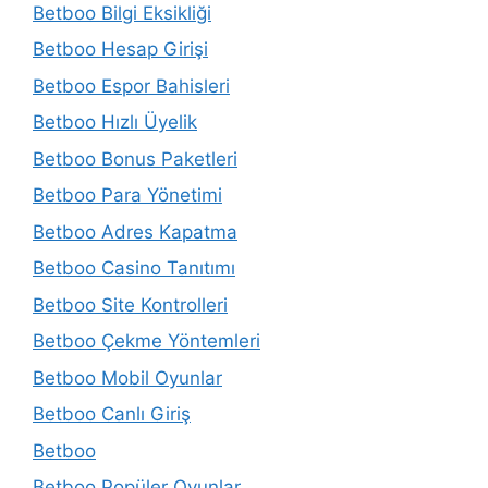
Betboo Bilgi Eksikliği
Betboo Hesap Girişi
Betboo Espor Bahisleri
Betboo Hızlı Üyelik
Betboo Bonus Paketleri
Betboo Para Yönetimi
Betboo Adres Kapatma
Betboo Casino Tanıtımı
Betboo Site Kontrolleri
Betboo Çekme Yöntemleri
Betboo Mobil Oyunlar
Betboo Canlı Giriş
Betboo
Betboo Popüler Oyunlar