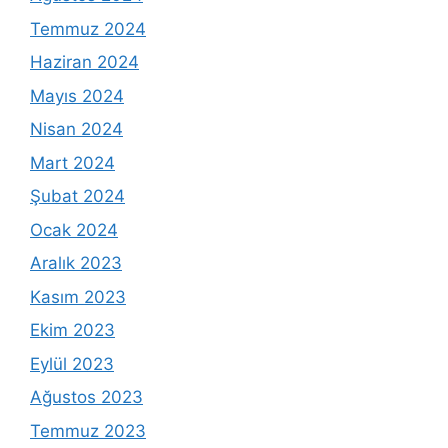
Temmuz 2024
Haziran 2024
Mayıs 2024
Nisan 2024
Mart 2024
Şubat 2024
Ocak 2024
Aralık 2023
Kasım 2023
Ekim 2023
Eylül 2023
Ağustos 2023
Temmuz 2023