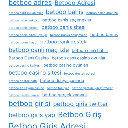
betboo adres
Betboo Adresi
betboo bahis
betboo aktif kullanıcılar
betboo bahis arayüzü
betboo bahis seçenekleri
betboo bahis sektörü
betboo bahis sitesi
betboo bahis siteleri
betboo bonus
betboo bahis sitesi üyeliği
betboo banka anlaşmaları
betboo canli destek
betboo bonus kaybı
betboo canli maç izle
betboo canlı bahis
Betboo Canlı Casino
betboo canlı casino oyunları
betboo casino oyunları
betboo casino kalitesi
betboo casino sitesi
betboo destek adresi
betboo dünya çapında
betboo destek hattı
betboo en saygın casino
betboo faaliyet
betboo gerekli i̇yileştirmeler
betboo gerçek zamanlı
betboo gereksinimler
betboo girisi
betboo giris twitter
Betboo Giriş
betboo giris yap
Betboo Giriş Adresi