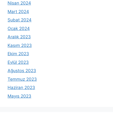
Nisan 2024
Mart 2024
Şubat 2024
Ocak 2024
Aralık 2023
Kasım 2023
Ekim 2023
Eylül 2023
Ağustos 2023
Temmuz 2023
Haziran 2023
Mayıs 2023