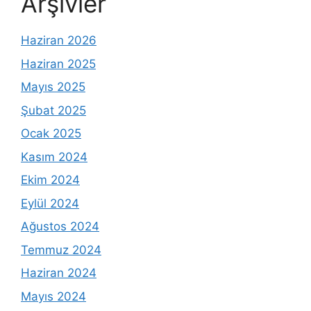
Arşivler
Haziran 2026
Haziran 2025
Mayıs 2025
Şubat 2025
Ocak 2025
Kasım 2024
Ekim 2024
Eylül 2024
Ağustos 2024
Temmuz 2024
Haziran 2024
Mayıs 2024