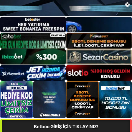
×
Betboo GİRİŞ İÇİN TIKLAYINIZ!