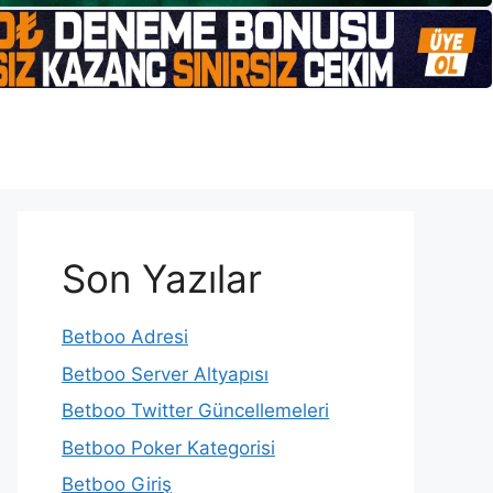
Son Yazılar
Betboo Adresi
Betboo Server Altyapısı
Betboo Twitter Güncellemeleri
Betboo Poker Kategorisi
Betboo Giriş