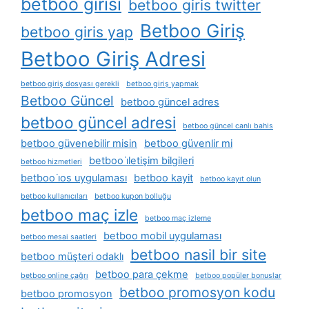
betboo girisi
betboo giris twitter
Betboo Giriş
betboo giris yap
Betboo Giriş Adresi
betboo giriş dosyası gerekli
betboo giriş yapmak
Betboo Güncel
betboo güncel adres
betboo güncel adresi
betboo güncel canlı bahis
betboo güvenebilir misin
betboo güvenlir mi
betboo i̇letişim bilgileri
betboo hizmetleri
betboo i̇os uygulaması
betboo kayit
betboo kayıt olun
betboo kullanıcıları
betboo kupon bolluğu
betboo maç izle
betboo maç izleme
betboo mobil uygulaması
betboo mesai saatleri
betboo nasil bir site
betboo müşteri odaklı
betboo para çekme
betboo online çağrı
betboo popüler bonuslar
betboo promosyon kodu
betboo promosyon