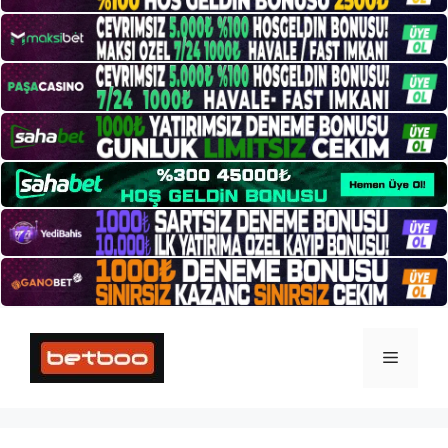
İçeriğe
atla
Menü