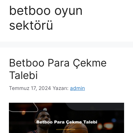
betboo oyun
sektörü
Betboo Para Çekme
Talebi
Temmuz 17, 2024
Yazarı:
admin