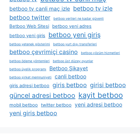
betboo tv izle
betboo tv canli maç izle
betboo twitter
betboo verileri ne kadar güvenli
Betboo Web Sitesi
betboo yeni adres
betboo yeni giriş
betboo yeni giris
betboo yetenek gösterimi
betboo yurt dışı transferleri
betboo çevrimiçi casino
betboo çözüm hizmetleri
betboo ödeme yöntemleri
betboo üst düzey oyunlar
Betboo Şikayet
betboo üyelik programı
canli betboo
betboo şirket memnuniyeti
giris betboo
girisi betboo
giris adresi betboo
kayit betboo
güncel adresi betboo
yeni adresi betboo
mobil betboo
twitter betboo
yeni giris betboo