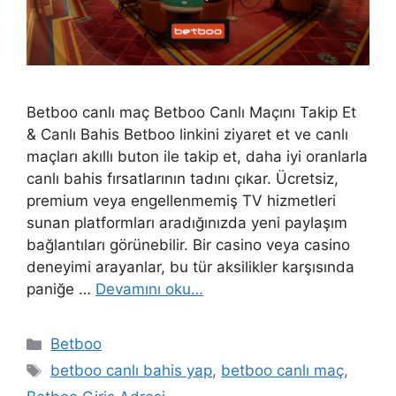
Betboo canlı maç Betboo Canlı Maçını Takip Et
& Canlı Bahis Betboo linkini ziyaret et ve canlı
maçları akıllı buton ile takip et, daha iyi oranlarla
canlı bahis fırsatlarının tadını çıkar. Ücretsiz,
premium veya engellenmemiş TV hizmetleri
sunan platformları aradığınızda yeni paylaşım
bağlantıları görünebilir. Bir casino veya casino
deneyimi arayanlar, bu tür aksilikler karşısında
paniğe …
Devamını oku…
Kategoriler
Betboo
Etiketler
betboo canlı bahis yap
,
betboo canlı maç
,