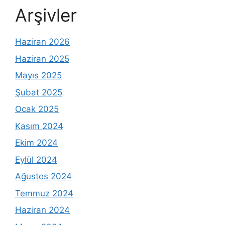
Arşivler
Haziran 2026
Haziran 2025
Mayıs 2025
Şubat 2025
Ocak 2025
Kasım 2024
Ekim 2024
Eylül 2024
Ağustos 2024
Temmuz 2024
Haziran 2024