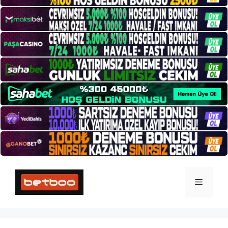
İçeriğe
atla
Menü