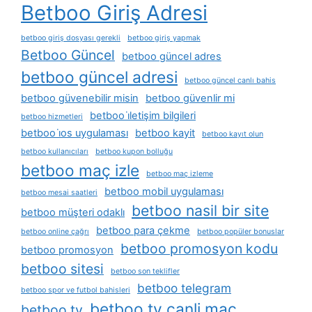
Betboo Giriş Adresi
betboo giriş dosyası gerekli
betboo giriş yapmak
Betboo Güncel
betboo güncel adres
betboo güncel adresi
betboo güncel canlı bahis
betboo güvenebilir misin
betboo güvenlir mi
betboo i̇letişim bilgileri
betboo hizmetleri
betboo i̇os uygulaması
betboo kayit
betboo kayıt olun
betboo kullanıcıları
betboo kupon bolluğu
betboo maç izle
betboo maç izleme
betboo mobil uygulaması
betboo mesai saatleri
betboo nasil bir site
betboo müşteri odaklı
betboo para çekme
betboo online çağrı
betboo popüler bonuslar
betboo promosyon kodu
betboo promosyon
betboo sitesi
betboo son teklifler
betboo telegram
betboo spor ve futbol bahisleri
betboo tv canli maç
betboo tv