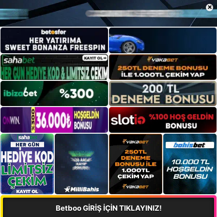
×
Betboo GİRİŞ İÇİN TIKLAYINIZ!