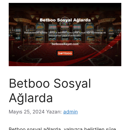
Betboo Sosyal
Ağlarda
Mayıs 25, 2024
Yazarı:
admin
Betboo sosyal ağlarda yalnızca belirtilen süre