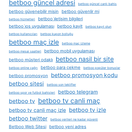
betboo güncel adresi
betboo güncel canlı bahis
betboo güvenebilir misin
betboo güvenlir mi
betboo i̇letişim bilgileri
betboo hizmetleri
betboo i̇os uygulaması
betboo kayit
betboo kayıt olun
betboo kullanıcıları
betboo kupon bolluğu
betboo maç izle
betboo maç izleme
betboo mobil uygulaması
betboo mesai saatleri
betboo nasil bir site
betboo müşteri odaklı
betboo para çekme
betboo online çağrı
betboo popüler bonuslar
betboo promosyon kodu
betboo promosyon
betboo sitesi
betboo son teklifler
betboo telegram
betboo spor ve futbol bahisleri
betboo tv canli maç
betboo tv
betboo tv izle
betboo tv canli maç izle
betboo twitter
betboo verileri ne kadar güvenli
Betboo Web Sitesi
betboo yeni adres