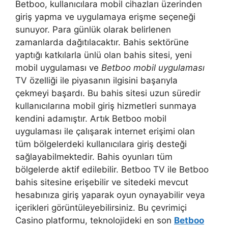
Betboo, kullanıcılara mobil cihazları üzerinden
giriş yapma ve uygulamaya erişme seçeneği
sunuyor. Para günlük olarak belirlenen
zamanlarda dağıtılacaktır. Bahis sektörüne
yaptığı katkılarla ünlü olan bahis sitesi, yeni
mobil uygulaması ve
Betboo mobil uygulaması
TV özelliği ile piyasanın ilgisini başarıyla
çekmeyi başardı. Bu bahis sitesi uzun süredir
kullanıcılarına mobil giriş hizmetleri sunmaya
kendini adamıştır. Artık Betboo mobil
uygulaması ile çalışarak internet erişimi olan
tüm bölgelerdeki kullanıcılara giriş desteği
sağlayabilmektedir. Bahis oyunları tüm
bölgelerde aktif edilebilir. Betboo TV ile Betboo
bahis sitesine erişebilir ve sitedeki mevcut
hesabınıza giriş yaparak oyun oynayabilir veya
içerikleri görüntüleyebilirsiniz. Bu çevrimiçi
Casino platformu, teknolojideki en son
Betboo