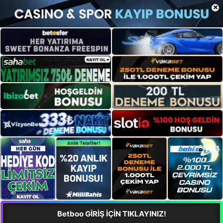
×
Betboo GİRİŞ İÇİN TIKLAYINIZ!