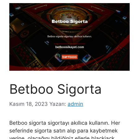
Betboo Sigorta
Kasım 18, 2023
Yazarı:
admin
Betboo sigorta sigortayı akıllıca kullanın. Her
seferinde sigorta satın alıp para kaybetmek
yerine, olacağını bildiğiniz ellerle blackjack