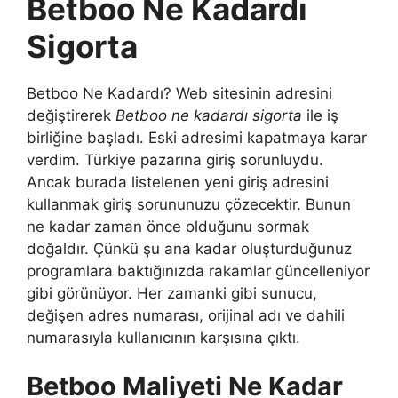
Betboo Ne Kadardı
Sigorta
Betboo Ne Kadardı? Web sitesinin adresini
değiştirerek
Betboo ne kadardı sigorta
ile iş
birliğine başladı. Eski adresimi kapatmaya karar
verdim. Türkiye pazarına giriş sorunluydu.
Ancak burada listelenen yeni giriş adresini
kullanmak giriş sorununuzu çözecektir. Bunun
ne kadar zaman önce olduğunu sormak
doğaldır. Çünkü şu ana kadar oluşturduğunuz
programlara baktığınızda rakamlar güncelleniyor
gibi görünüyor. Her zamanki gibi sunucu,
değişen adres numarası, orijinal adı ve dahili
numarasıyla kullanıcının karşısına çıktı.
Betboo Maliyeti Ne Kadar