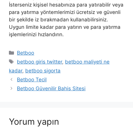
İsterseniz kişisel hesabınıza para yatırabilir veya
para yatırma yöntemlerimizi ücretsiz ve güvenli
bir şekilde iz bırakmadan kullanabilirsiniz.
Uygun limite kadar para yatırın ve para yatırma
işlemlerinizi hızlandırın.
Kategoriler
Betboo
Etiketler
betboo giris twitter
,
betboo maliyeti ne
kadar
,
betboo sigorta
Betboo Tecil
Betboo Güvenilir Bahis Sitesi
Yorum yapın