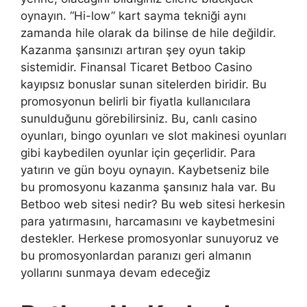
oynayın. “Hi-low” kart sayma tekniği aynı
zamanda hile olarak da bilinse de hile değildir.
Kazanma şansınızı artıran şey oyun takip
sistemidir. Finansal Ticaret Betboo Casino
kayıpsız bonuslar sunan sitelerden biridir. Bu
promosyonun belirli bir fiyatla kullanıcılara
sunulduğunu görebilirsiniz. Bu, canlı casino
oyunları, bingo oyunları ve slot makinesi oyunları
gibi kaybedilen oyunlar için geçerlidir. Para
yatırın ve gün boyu oynayın. Kaybetseniz bile
bu promosyonu kazanma şansınız hala var. Bu
Betboo web sitesi nedir? Bu web sitesi herkesin
para yatırmasını, harcamasını ve kaybetmesini
destekler. Herkese promosyonlar sunuyoruz ve
bu promosyonlardan paranızı geri almanın
yollarını sunmaya devam edeceğiz