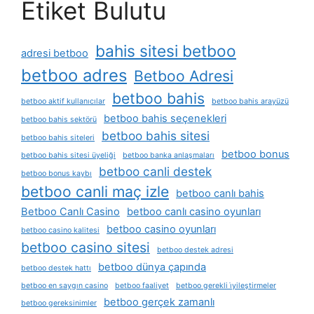
Etiket Bulutu
bahis sitesi betboo
adresi betboo
betboo adres
Betboo Adresi
betboo bahis
betboo aktif kullanıcılar
betboo bahis arayüzü
betboo bahis seçenekleri
betboo bahis sektörü
betboo bahis sitesi
betboo bahis siteleri
betboo bonus
betboo bahis sitesi üyeliği
betboo banka anlaşmaları
betboo canli destek
betboo bonus kaybı
betboo canli maç izle
betboo canlı bahis
Betboo Canlı Casino
betboo canlı casino oyunları
betboo casino oyunları
betboo casino kalitesi
betboo casino sitesi
betboo destek adresi
betboo dünya çapında
betboo destek hattı
betboo en saygın casino
betboo faaliyet
betboo gerekli i̇yileştirmeler
betboo gerçek zamanlı
betboo gereksinimler