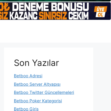
Son Yazılar
Betboo Adresi
Betboo Server Altyapısı
Betboo Twitter Güncellemeleri
Betboo Poker Kategorisi
Betboo Giriş