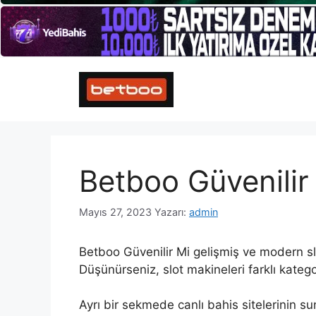
İçeriğe
atla
Betboo Güvenilir
Mayıs 27, 2023
Yazarı:
admin
Betboo Güvenilir Mi gelişmiş ve modern slot 
Düşünürseniz, slot makineleri farklı kategori
Ayrı bir sekmede canlı bahis sitelerinin sun