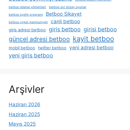
betboo ödeme yöntemleri
betboo üst düzey oyunlar
Betboo Şikayet
betboo üyelik programı
canli betboo
betboo şirket memnuniyeti
giris betboo
girisi betboo
giris adresi betboo
kayit betboo
güncel adresi betboo
yeni adresi betboo
mobil betboo
twitter betboo
yeni giris betboo
Arşivler
Haziran 2026
Haziran 2025
Mayıs 2025