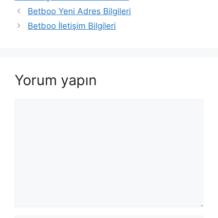
Betboo Yeni Adres Bilgileri
Betboo İletişim Bilgileri
Yorum yapın
Yorum