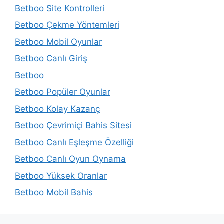
Betboo Site Kontrolleri
Betboo Çekme Yöntemleri
Betboo Mobil Oyunlar
Betboo Canlı Giriş
Betboo
Betboo Popüler Oyunlar
Betboo Kolay Kazanç
Betboo Çevrimiçi Bahis Sitesi
Betboo Canlı Eşleşme Özelliği
Betboo Canlı Oyun Oynama
Betboo Yüksek Oranlar
Betboo Mobil Bahis