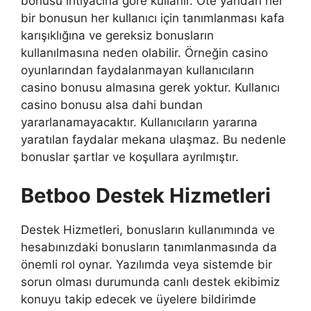
bonusu ihtiyacına göre kullanır. Öte yandan her
bir bonusun her kullanıcı için tanımlanması kafa
karışıklığına ve gereksiz bonusların
kullanılmasına neden olabilir. Örneğin casino
oyunlarından faydalanmayan kullanıcıların
casino bonusu almasına gerek yoktur. Kullanıcı
casino bonusu alsa dahi bundan
yararlanamayacaktır. Kullanıcıların yararına
yaratılan faydalar mekana ulaşmaz. Bu nedenle
bonuslar şartlar ve koşullara ayrılmıştır.
Betboo Destek Hizmetleri
Destek Hizmetleri, bonusların kullanımında ve
hesabınızdaki bonusların tanımlanmasında da
önemli rol oynar. Yazılımda veya sistemde bir
sorun olması durumunda canlı destek ekibimiz
konuyu takip edecek ve üyelere bildirimde