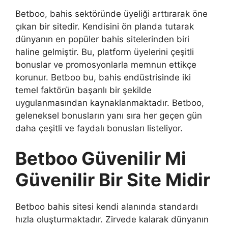
Betboo, bahis sektöründe üyeliği arttırarak öne
çıkan bir sitedir. Kendisini ön planda tutarak
dünyanın en popüler bahis sitelerinden biri
haline gelmiştir. Bu, platform üyelerini çeşitli
bonuslar ve promosyonlarla memnun ettikçe
korunur. Betboo bu, bahis endüstrisinde iki
temel faktörün başarılı bir şekilde
uygulanmasından kaynaklanmaktadır. Betboo,
geleneksel bonusların yanı sıra her geçen gün
daha çeşitli ve faydalı bonusları listeliyor.
Betboo Güvenilir Mi
Güvenilir Bir Site Midir
Betboo bahis sitesi kendi alanında standardı
hızla oluşturmaktadır. Zirvede kalarak dünyanın