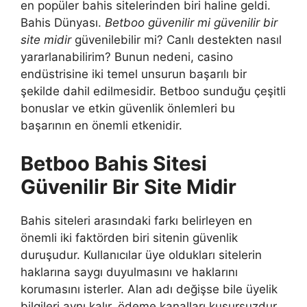
en popüler bahis sitelerinden biri haline geldi.
Bahis Dünyası.
Betboo güvenilir mi güvenilir bir
site midir
güvenilebilir mi? Canlı destekten nasıl
yararlanabilirim? Bunun nedeni, casino
endüstrisine iki temel unsurun başarılı bir
şekilde dahil edilmesidir. Betboo sunduğu çeşitli
bonuslar ve etkin güvenlik önlemleri bu
başarının en önemli etkenidir.
Betboo Bahis Sitesi
Güvenilir Bir Site Midir
Bahis siteleri arasındaki farkı belirleyen en
önemli iki faktörden biri sitenin güvenlik
duruşudur. Kullanıcılar üye oldukları sitelerin
haklarına saygı duyulmasını ve haklarını
korumasını isterler. Alan adı değişse bile üyelik
bilgileri aynı kalır, ödeme kanalları kusursuzdur,