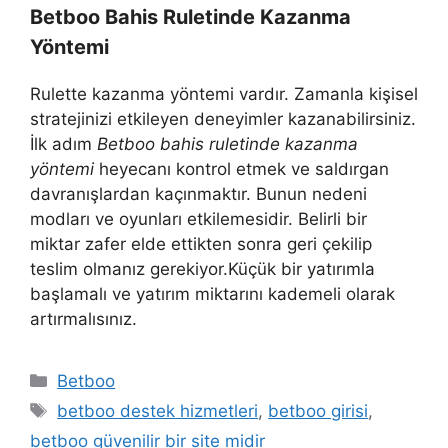
Betboo Bahis Ruletinde Kazanma
Yöntemi
Rulette kazanma yöntemi vardır. Zamanla kişisel
stratejinizi etkileyen deneyimler kazanabilirsiniz.
İlk adım
Betboo bahis ruletinde kazanma
yöntemi
heyecanı kontrol etmek ve saldırgan
davranışlardan kaçınmaktır. Bunun nedeni
modları ve oyunları etkilemesidir. Belirli bir
miktar zafer elde ettikten sonra geri çekilip
teslim olmanız gerekiyor.Küçük bir yatırımla
başlamalı ve yatırım miktarını kademeli olarak
artırmalısınız.
Kategoriler
Betboo
Etiketler
betboo destek hizmetleri
,
betboo girisi
,
betboo güvenilir bir site midir