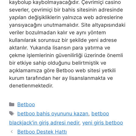
kaybolup kaybolmayacağıdır. Çevrimiçi casino
severler, çevrimiçi bir bahis sitesinin adresinde
yapılan değişikliklerin yalnızca web adreslerine
yansıyacağını unutmamalıdır. Site altyapısındaki
veriler bozulmadan kalır ve aynı yöntem
kullanılarak sorunsuz bir şekilde yeni adrese
aktarılır. Yukarıda lisansın para yatırma ve
çekme işlemlerinin güvenilirliği üzerinde önemli
bir etkiye sahip olduğunu belirtmiştik ve
açıklamamıza göre Betboo web sitesi yetkili
kurum tarafından her ay lisanslanmakta ve
denetlenmektedir.
Kategoriler
Betboo
Etiketler
betboo bahis oyununu kazan
,
betboo
blackjack'in giriş adresi nedir
,
yeni giris betboo
Betboo Destek Hattı