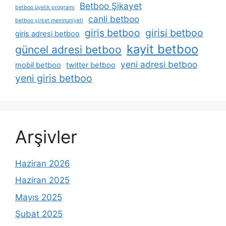
Betboo Şikayet
betboo üyelik programı
canli betboo
betboo şirket memnuniyeti
giris betboo
girisi betboo
giris adresi betboo
kayit betboo
güncel adresi betboo
yeni adresi betboo
mobil betboo
twitter betboo
yeni giris betboo
Arşivler
Haziran 2026
Haziran 2025
Mayıs 2025
Şubat 2025