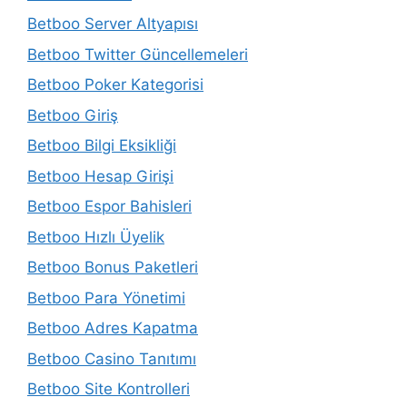
Betboo Server Altyapısı
Betboo Twitter Güncellemeleri
Betboo Poker Kategorisi
Betboo Giriş
Betboo Bilgi Eksikliği
Betboo Hesap Girişi
Betboo Espor Bahisleri
Betboo Hızlı Üyelik
Betboo Bonus Paketleri
Betboo Para Yönetimi
Betboo Adres Kapatma
Betboo Casino Tanıtımı
Betboo Site Kontrolleri