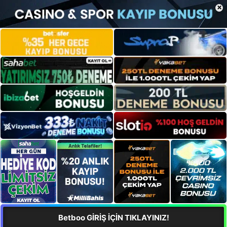
×
Betboo GİRİŞ İÇİN TIKLAYINIZ!