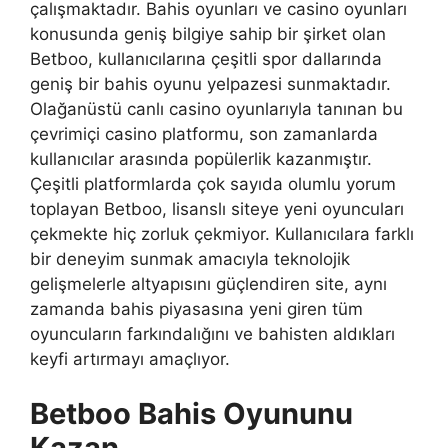
çalışmaktadır. Bahis oyunları ve casino oyunları
konusunda geniş bilgiye sahip bir şirket olan
Betboo, kullanıcılarına çeşitli spor dallarında
geniş bir bahis oyunu yelpazesi sunmaktadır.
Olağanüstü canlı casino oyunlarıyla tanınan bu
çevrimiçi casino platformu, son zamanlarda
kullanıcılar arasında popülerlik kazanmıştır.
Çeşitli platformlarda çok sayıda olumlu yorum
toplayan Betboo, lisanslı siteye yeni oyuncuları
çekmekte hiç zorluk çekmiyor. Kullanıcılara farklı
bir deneyim sunmak amacıyla teknolojik
gelişmelerle altyapısını güçlendiren site, aynı
zamanda bahis piyasasına yeni giren tüm
oyuncuların farkındalığını ve bahisten aldıkları
keyfi artırmayı amaçlıyor.
Betboo Bahis Oyununu
Kazan