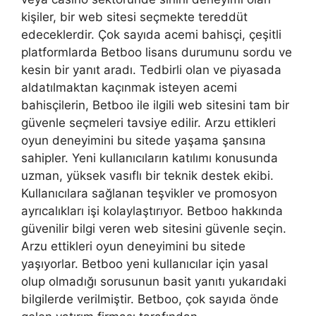
kişiler, bir web sitesi seçmekte tereddüt
edeceklerdir. Çok sayıda acemi bahisçi, çeşitli
platformlarda Betboo lisans durumunu sordu ve
kesin bir yanıt aradı. Tedbirli olan ve piyasada
aldatılmaktan kaçınmak isteyen acemi
bahisçilerin, Betboo ile ilgili web sitesini tam bir
güvenle seçmeleri tavsiye edilir. Arzu ettikleri
oyun deneyimini bu sitede yaşama şansına
sahipler. Yeni kullanıcıların katılımı konusunda
uzman, yüksek vasıflı bir teknik destek ekibi.
Kullanıcılara sağlanan teşvikler ve promosyon
ayrıcalıkları işi kolaylaştırıyor. Betboo hakkında
güvenilir bilgi veren web sitesini güvenle seçin.
Arzu ettikleri oyun deneyimini bu sitede
yaşıyorlar. Betboo yeni kullanıcılar için yasal
olup olmadığı sorusunun basit yanıtı yukarıdaki
bilgilerde verilmiştir. Betboo, çok sayıda önde